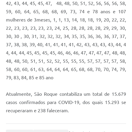
42, 43, 44, 45, 45, 47, 48, 48, 50, 51, 52, 56, 56, 56, 58,
Defesa Civil
59, 60, 64, 65, 68, 68, 69, 73, 74 e 78 anos e 107
mulheres de 3meses, 1, 1, 13, 14, 18, 18, 19, 20, 22, 22,
Departamento de Bem-Estar Social
22, 23, 23, 23, 23, 23, 24, 25, 28, 28, 28, 28, 29, 29, 30,
30, 30 , 30, 31, 32, 32, 32, 34, 35, 35, 36, 36, 36, 37, 37,
Divisão de Rendas
37, 38, 38, 39, 40, 41, 41, 41, 41, 42, 43, 43, 43, 43, 44, 4
Fundo Social
4, 44, 44, 45, 45, 45, 45, 46, 46, 46, 47, 47, 47, 47, 48, 48,
48, 48, 50, 51, 51, 52, 52, 55, 55, 55, 57, 57, 57, 57, 58,
Horários de Ônibus - Jundiá
58, 60, 60, 61, 63, 64, 64, 64, 65, 68, 68, 70, 70, 74, 79,
Inscrições para o Castramóvel
79, 83, 84, 85 e 85 ano
Nota Fiscal de Serviço Eletrônica
Atualmente, São Roque contabiliza um total de 15.679
Notícias
casos confirmados para COVID-19, dos quais 15.293 se
recuperaram e 238 faleceram.
Ouvidorias
Postos de Atendimento ao Trabalhador (PAT)