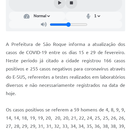
Conselhos Municipais
Cadastro de voluntários - Lei n° 5.205/21
Central de Serviço
Consulta Pública: Revisão Plano Diretor
A Prefeitura de São Roque informa a atualização dos
casos de COVID-19 entre os dias 15 e 29 de fevereiro.
Contas Públicas
Neste período já citado a cidade registrou 166 casos
Creches
positivos e 255 casos negativos para coronavírus através
do E-SUS, referentes a testes realizados em laboratórios
Cronograma coleta de lixo e seletiva
diversos e não necessariamente registrados na data de
Banco do Povo
hoje.
Biblioteca
Os casos positivos se referem a 59 homens de 4, 8, 9, 9,
Bancos conveniados e serviços disponíveis
14, 14, 18, 19, 19, 20, 20, 20, 21, 22, 24, 25, 25, 26, 26,
27, 28, 29, 29, 31, 31, 32, 33, 34, 34, 35, 36, 38, 38, 39,
Bolsas de estudo da Escola Cooperativa