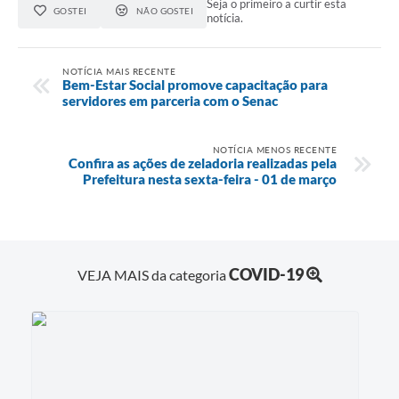
Seja o primeiro a curtir esta
GOSTEI
NÃO GOSTEI
PPA - Plano Plurianual 2026 / 2029
notícia.
PROCON SR
NOTÍCIA MAIS RECENTE
Bem-Estar Social promove capacitação para
Qualifica São Roque
servidores em parceria com o Senac
Sala do Empreendedor - Licenciamento Municipal para MEI
NOTÍCIA MENOS RECENTE
Confira as ações de zeladoria realizadas pela
SEBRAE Aqui
Prefeitura nesta sexta-feira - 01 de março
Secretaria de Saúde
SIC
COVID-19
VEJA MAIS da categoria
2ª Via de Tributos
FAQ - Perguntas frequentes
Contato