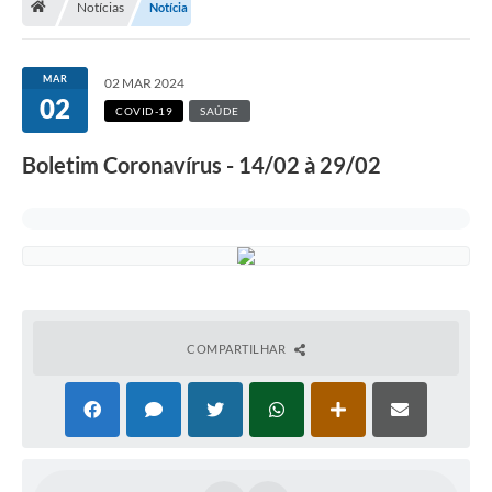
Notícias
Notícia
Terceiro Setor
Atribuições
MAR
02 MAR 2024
02
COVID-19
SAÚDE
Transparência
Boletim Coronavírus - 14/02 à 29/02
Arvorômetro
Secretarias/Departamentos
Editais
Lista Telefônica
COMPARTILHAR
A Nossa Cidade
Agenda de Eventos
Audiência Pública