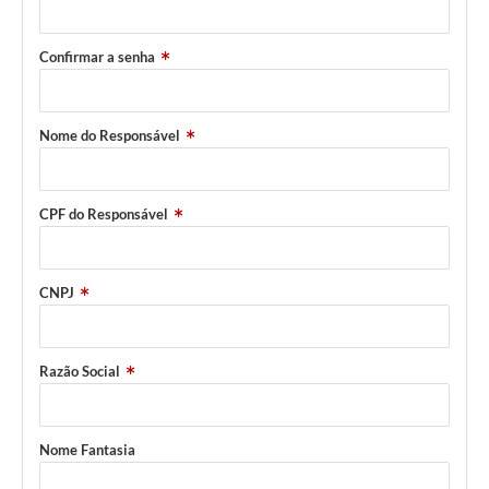
Conselhos Municipais
Cadastro de voluntários - Lei n° 5.205/21
Confirmar a senha
Central de Serviço
Nome do Responsável
Consulta Pública: Revisão Plano Diretor
Contas Públicas
CPF do Responsável
Creches
CNPJ
Cronograma coleta de lixo e seletiva
Banco do Povo
Razão Social
Biblioteca
Bancos conveniados e serviços disponíveis
Nome Fantasia
Bolsas de estudo da Escola Cooperativa