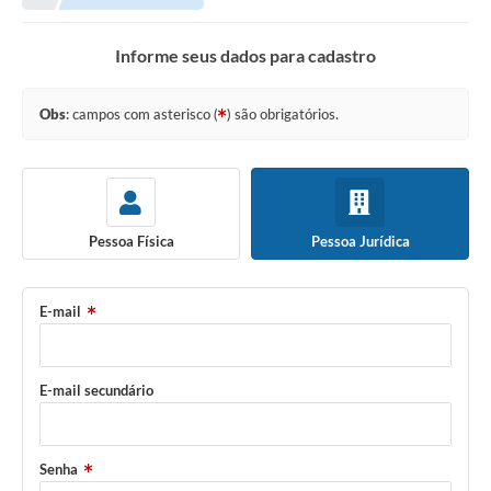
Terceiro Setor
Informe seus dados para cadastro
Atribuições
Obs
: campos com asterisco (
) são obrigatórios.
Transparência
Arvorômetro
Secretarias/Departamentos
Pessoa Física
Pessoa Jurídica
Editais
Lista Telefônica
E-mail
A Nossa Cidade
E-mail secundário
Agenda de Eventos
Audiência Pública
Senha