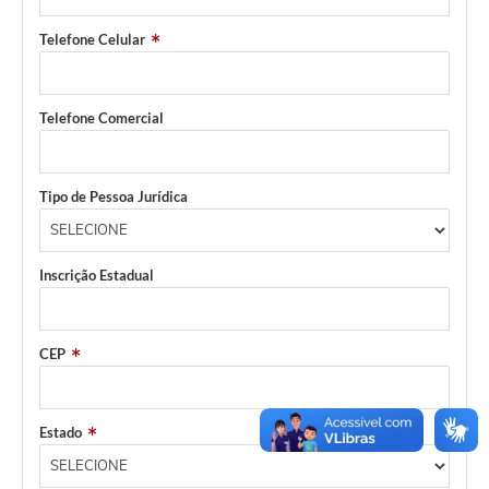
Telefone Celular
Defesa Civil
Departamento de Bem-Estar Social
Telefone Comercial
Divisão de Rendas
Fundo Social
Tipo de Pessoa Jurídica
Horários de Ônibus - Jundiá
Inscrições para o Castramóvel
Inscrição Estadual
Nota Fiscal de Serviço Eletrônica
CEP
Notícias
Ouvidorias
Estado
Postos de Atendimento ao Trabalhador (PAT)