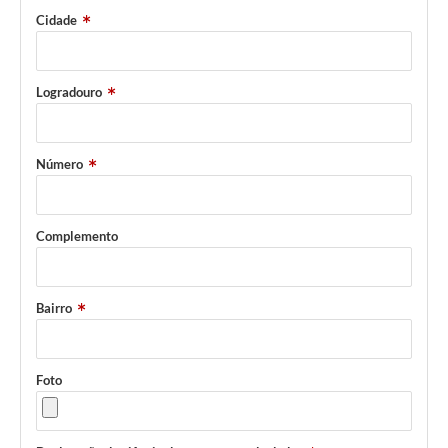
PPA - Plano Plurianual 2026 / 2029
Cidade
PROCON SR
Logradouro
Qualifica São Roque
Sala do Empreendedor - Licenciamento Municipal para MEI
Número
SEBRAE Aqui
Secretaria de Saúde
Complemento
SIC
Bairro
2ª Via de Tributos
FAQ - Perguntas frequentes
Foto
Contato