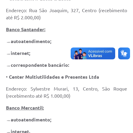
PPA - Plano Plurianual 2026 / 2029
Endereço: Rua São Joaquim, 327, Centro (recebimento
até R$ 2.000,00)
PROCON SR
Banco Santander
:
Qualifica São Roque
→
autoatendimento;
Sala do Empreendedor - Licenciamento Municipal para MEI
→internet;
SEBRAE Aqui
→correspondente bancário:
Secretaria de Saúde
•
Center Multiutilidades e Presentes Ltda
SIC
Endereço: Sylvestre Murari, 13, Centro, São Roque
2ª Via de Tributos
(recebimento até R$ 1.000,00)
Banco Mercantil:
FAQ - Perguntas frequentes
→
autoatendimento;
Contato
→internet.