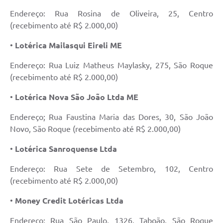
Conselhos Municipais
Endereço: Rua Rosina de Oliveira, 25, Centro
(recebimento até R$ 2.000,00)
Cadastro de voluntários - Lei n° 5.205/21
•
Lotérica Mailasqui Eireli ME
Central de Serviço
Endereço: Rua Luiz Matheus Maylasky, 275, São Roque
Consulta Pública: Revisão Plano Diretor
(recebimento até R$ 2.000,00)
Contas Públicas
•
Lotérica Nova São João Ltda ME
Creches
Endereço; Rua Faustina Maria das Dores, 30, São João
Novo, São Roque (recebimento até R$ 2.000,00)
Cronograma coleta de lixo e seletiva
•
Lotérica Sanroquense Ltda
Banco do Povo
Endereço: Rua Sete de Setembro, 102, Centro
Biblioteca
(recebimento até R$ 2.000,00)
Bancos conveniados e serviços disponíveis
•
Money Credit Lotéricas Ltda
Bolsas de estudo da Escola Cooperativa
Endereço: Rua São Paulo, 1326, Taboão, São Roque