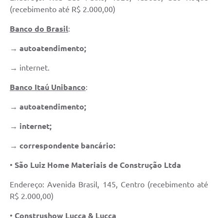
(recebimento até R$ 2.000,00)
Defesa Civil
Banco do Brasil
:
Departamento de Bem-Estar Social
→
autoatendimento;
Divisão de Rendas
→ internet.
Fundo Social
Banco Itaú Unibanco
:
Horários de Ônibus - Jundiá
→
autoatendimento;
Inscrições para o Castramóvel
→ internet;
Nota Fiscal de Serviço Eletrônica
→ correspondente bancário:
Notícias
•
São Luiz Home Materiais de Construção Ltda
Endereço: Avenida Brasil, 145, Centro (recebimento até
Ouvidorias
R$ 2.000,00)
Postos de Atendimento ao Trabalhador (PAT)
•
Construshow Lucca & Lucca