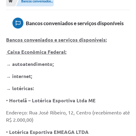
Bancos conveniados...
Terceiro Setor
Atribuições
Bancos conveniados e serviços disponíveis
Transparência
Bancos conveniados e serviços disponíveis:
Arvorômetro
Caixa Econômica Federal:
Secretarias/Departamentos
→ autoatendimento;
Editais
→ internet;
Lista Telefônica
→ lotéricas:
A Nossa Cidade
•
Hortelã – Lotérica Esportiva Ltda ME
Agenda de Eventos
Endereço: Rua José Ribeiro, 12, Centro (recebimento até
R$ 2.000,00)
Audiência Pública
•
Lotérica Esportiva EMEAGA LTDA