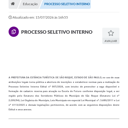
Educação
PROCESSO SELETIVO INTERNO
Terceiro Setor
Atualizado em: 15/07/2026 às 16h55
Atribuições
PROCESSO SELETIVO INTERNO
Transparência
AVALIAR
Arvorômetro
Secretarias/Departamentos
Editais
A PREFEITURA DA ESTÂNCIA TURÍSTICA DE SÃO ROQUE, ESTADO DE SÃO PAULO, no uso de suas
Lista Telefônica
atribuições legais torna pública a abertura de inscrições e estabelece normas para a realização do
Processo Seletivo Interno Edital nº 007/2026, com intuito de preencher a vaga disponível e
formação de cadastro reserva para atuação na Escola do Futuro conforme disposição legal, a ser
A Nossa Cidade
regido pelo Estatuto dos Servidores Públicos do Município de São Roque (Estatuto Lei nº
2.209/94), Lei Orgânica do Município, Leis Municipais em especial Lei Municipal nº. 3.680/2011 e Lei
Agenda de Eventos
nº 6113/2025 e demais legislações pertinentes, de acordo com as seguintes disposições deste
Edital e seus anexos.
Audiência Pública