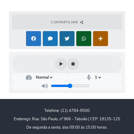
PPA - Plano Plurianual 2026 / 2029
PROCON SR
COMPARTILHAR
Qualifica São Roque
Sala do Empreendedor - Licenciamento Municipal para MEI
SEBRAE Aqui
Secretaria de Saúde
SIC
2ª Via de Tributos
FAQ - Perguntas frequentes
Telefone: (11) 4784-8500
Endereço: Rua: São Paulo, nº 966 - Taboão | CEP: 18135-125
Contato
De segunda a sexta, das 09:00 às 15:00 horas.