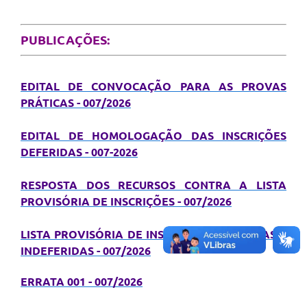
Conselhos Municipais
Cadastro de voluntários - Lei n° 5.205/21
PUBLICAÇÕES:
Central de Serviço
EDITAL DE CONVOCAÇÃO PARA AS PROVAS
Consulta Pública: Revisão Plano Diretor
PRÁTICAS - 007/2026
Contas Públicas
EDITAL DE HOMOLOGAÇÃO DAS INSCRIÇÕES
DEFERIDAS - 007-2026
Creches
Cronograma coleta de lixo e seletiva
RESPOSTA DOS RECURSOS CONTRA A LISTA
PROVISÓRIA DE INSCRIÇÕES - 007/2026
Banco do Povo
LISTA PROVISÓRIA DE INSCRIÇÕES DEFERIDAS E
Biblioteca
INDEFERIDAS - 007/2026
Bancos conveniados e serviços disponíveis
ERRATA 001 - 007/2026
Bolsas de estudo da Escola Cooperativa