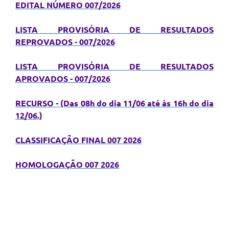
EDITAL NÚMERO 007/2026
Defesa Civil
LISTA PROVISÓRIA DE RESULTADOS
Departamento de Bem-Estar Social
REPROVADOS - 007/2026
Divisão de Rendas
LISTA PROVISÓRIA DE RESULTADOS
APROVADOS - 007/2026
Fundo Social
RECURSO - (Das 08h do dia 11/06 até às 16h do dia
Horários de Ônibus - Jundiá
12/06.)
Inscrições para o Castramóvel
CLASSIFICAÇÃO FINAL 007 2026
Nota Fiscal de Serviço Eletrônica
HOMOLOGAÇÃO 007 2026
Notícias
Ouvidorias
Postos de Atendimento ao Trabalhador (PAT)