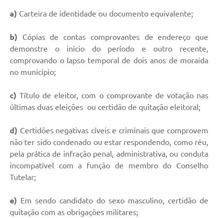
a)
Carteira de identidade ou documento equivalente;
Defesa Civil
b)
Cópias de contas comprovantes de endereço que
Departamento de Bem-Estar Social
demonstre o início do período e outro recente,
Divisão de Rendas
comprovando o lapso temporal de dois anos de moraida
no município;
Fundo Social
c)
Título de eleitor, com o comprovante de votação nas
Horários de Ônibus - Jundiá
últimas duas eleições ou certidão de quitação eleitoral;
Inscrições para o Castramóvel
d)
Certidões negativas cíveis e criminais que comprovem
não ter sido condenado ou estar respondendo, como réu,
Nota Fiscal de Serviço Eletrônica
pela prática de infração penal, administrativa, ou conduta
Notícias
incompatível com a função de membro do Conselho
Tutelar;
Ouvidorias
e)
Em sendo candidato do sexo masculino, certidão de
Postos de Atendimento ao Trabalhador (PAT)
quitação com as obrigações militares;