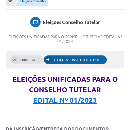
Eleições Conselho...
Terceiro Setor
Atribuições
Eleições Conselho Tutelar
Transparência
ELEIÇÕES UNIFICADAS PARA O CONSELHO TUTELAR EDITAL Nº
01/2023
Arvorômetro
Secretarias/Departamentos
PRINCIPAL
ELEIÇÕES CONSELHO TUTELAR
Editais
ELEIÇÕES UNIFICADAS PARA O
Lista Telefônica
CONSELHO TUTELAR
A Nossa Cidade
EDITAL Nº 01/2023
Agenda de Eventos
Audiência Pública
DA INSCRIÇÃO/ENTREGA DOS DOCUMENTOS: