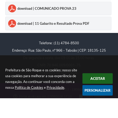
download | COMUNICADO PROVA 23
download | 11 Gabarito e Resultado Prova PDF
Telefone: (11) 4784-8500
Endereço: Rua: São Paulo, nº 966 - Taboão | CEP: 18135-125
De segunda a sexta, das 09:00 às 15:00 horas.
CNPJ: 70.946.009/0001-75
Prefeitura de São Roque e os cookies: nosso site
Prefeitura de São Roque
usa cookies para melhorar a sua experiência de
ACEITAR
navegação. Ao continuar você concorda com a
nossa
Política de Cookies
e
Privacidade
.
Versão do Sistema:
3.5.3 - 19/06/2026
PERSONALIZAR
Portal atualizado em:
07/08/2026 17:10
Dados Abertos
Copyright Instar - 2006-2026. Todos os direitos reservados -