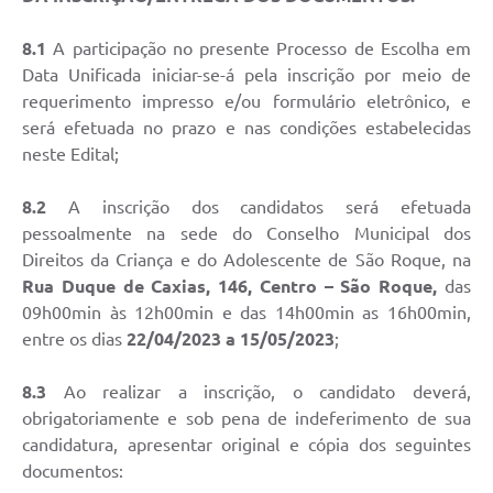
Conselhos Municipais
8.1
A participação no presente Processo de Escolha em
Cadastro de voluntários - Lei n° 5.205/21
Data Unificada iniciar-se-á pela inscrição por meio de
requerimento impresso e/ou formulário eletrônico, e
Central de Serviço
será efetuada no prazo e nas condições estabelecidas
Consulta Pública: Revisão Plano Diretor
neste Edital;
Contas Públicas
8.2
A inscrição dos candidatos será efetuada
pessoalmente na sede do Conselho Municipal dos
Creches
Direitos da Criança e do Adolescente de São Roque, na
Rua Duque de Caxias, 146, Centro – São Roque,
das
Cronograma coleta de lixo e seletiva
09h00min às 12h00min e das 14h00min as 16h00min,
entre os dias
22/04/2023 a 15/05/2023
;
Banco do Povo
Biblioteca
8.3
Ao realizar a inscrição, o candidato deverá,
obrigatoriamente e sob pena de indeferimento de sua
Bancos conveniados e serviços disponíveis
candidatura, apresentar original e cópia dos seguintes
documentos:
Bolsas de estudo da Escola Cooperativa