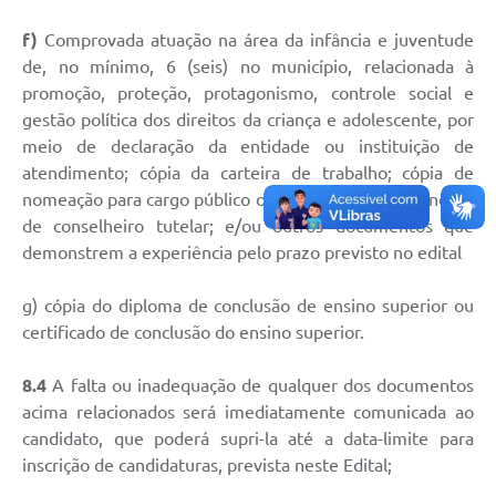
PPA - Plano Plurianual 2026 / 2029
f)
Comprovada atuação na área da infância e juventude
de, no mínimo, 6 (seis) no município, relacionada à
PROCON SR
promoção, proteção, protagonismo, controle social e
Qualifica São Roque
gestão política dos direitos da criança e adolescente, por
meio de declaração da entidade ou instituição de
Sala do Empreendedor - Licenciamento Municipal para MEI
atendimento; cópia da carteira de trabalho; cópia de
nomeação para cargo público ou nomeação para mandato
SEBRAE Aqui
de conselheiro tutelar; e/ou outros documentos que
demonstrem a experiência pelo prazo previsto no edital
Secretaria de Saúde
g) cópia do diploma de conclusão de ensino superior ou
SIC
certificado de conclusão do ensino superior.
2ª Via de Tributos
8.4
A falta ou inadequação de qualquer dos documentos
FAQ - Perguntas frequentes
acima relacionados será imediatamente comunicada ao
candidato, que poderá supri-la até a data-limite para
Contato
inscrição de candidaturas, prevista neste Edital;