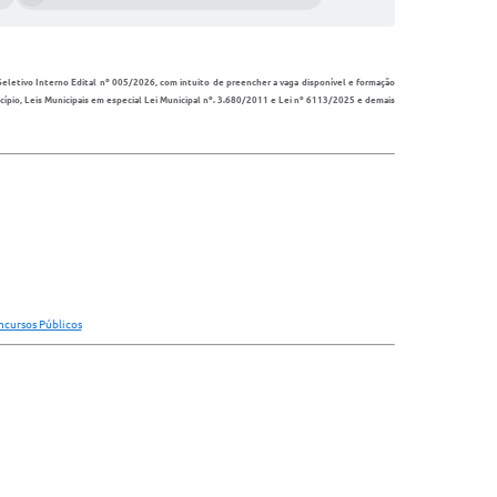
etivo Interno Edital nº 005/2026, com intuito de preencher a vaga disponível e formação
cípio, Leis Municipais em especial Lei Municipal nº. 3.680/2011 e Lei nº 6113/2025 e demais
ncursos Públicos