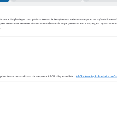
tribuições legais torna pública a abertura de inscrições e estabelece normas para a realização do Processo Sel
do pelo Estatuto dos Servidores Públicos do Município de São Roque (Estatuto Lei nº 2.209/94), Lei Orgânica do Muni
.
plataforma do candidato da empresa ABCP clique no link:
ABCP - Associação Brasileira de Co