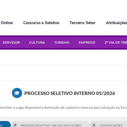
 Online
Concurso e Seletivo
Terceiro Setor
Atribuiçõe
SERVIDOR
CULTURA
TURISMO
EMPREGO
2ª VIA DE TR
PROCESSO SELETIVO INTERNO 05/2026
reencher a vaga disponível e formação de cadastro reserva para atuação na Esc
26
PROCESSO SELETIVO - ESCOLA DO FUTURO
CONVOCAÇÕES