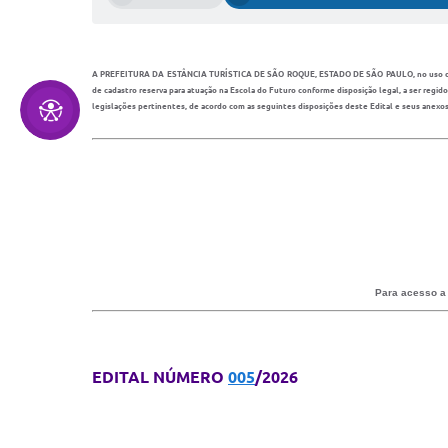
A PREFEITURA DA ESTÂNCIA TURÍSTICA DE SÃO ROQUE, ESTADO DE SÃO PAULO, no uso de suas a
de cadastro reserva para atuação na Escola do Futuro conforme disposição legal, a ser regi
legislações pertinentes, de acordo com as seguintes disposições deste Edital e seus anexos
Para acesso a 
EDITAL NÚMERO
005
/2026