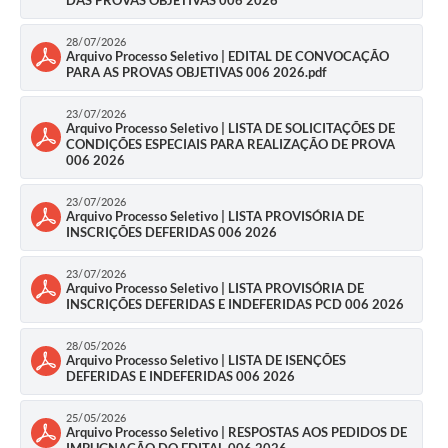
PPA - Plano Plurianual 2026 / 2029
28/07/2026
Arquivo Processo Seletivo | EDITAL DE CONVOCAÇÃO
PROCON SR
PARA AS PROVAS OBJETIVAS 006 2026.pdf
Qualifica São Roque
23/07/2026
Arquivo Processo Seletivo | LISTA DE SOLICITAÇÕES DE
CONDIÇÕES ESPECIAIS PARA REALIZAÇÃO DE PROVA
Sala do Empreendedor - Licenciamento Municipal para MEI
006 2026
SEBRAE Aqui
23/07/2026
Arquivo Processo Seletivo | LISTA PROVISÓRIA DE
INSCRIÇÕES DEFERIDAS 006 2026
Secretaria de Saúde
23/07/2026
SIC
Arquivo Processo Seletivo | LISTA PROVISÓRIA DE
INSCRIÇÕES DEFERIDAS E INDEFERIDAS PCD 006 2026
2ª Via de Tributos
28/05/2026
Arquivo Processo Seletivo | LISTA DE ISENÇÕES
FAQ - Perguntas frequentes
DEFERIDAS E INDEFERIDAS 006 2026
Contato
25/05/2026
Arquivo Processo Seletivo | RESPOSTAS AOS PEDIDOS DE
IMPUGNAÇÃO DO EDITAL 006 2026