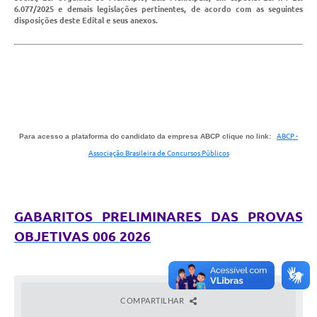
Conselhos Municipais
6.077/2025 e demais legislações pertinentes, de acordo com as seguintes
disposições deste Edital e seus anexos.
Cadastro de voluntários - Lei n° 5.205/21
Central de Serviço
Consulta Pública: Revisão Plano Diretor
Contas Públicas
Para acesso a plataforma do candidato da empresa ABCP clique no link:
ABCP -
Associação Brasileira de Concursos Públicos
Creches
Cronograma coleta de lixo e seletiva
GABARITOS PRELIMINARES DAS PROVAS
Banco do Povo
OBJETIVAS 006 2026
Biblioteca
Bancos conveniados e serviços disponíveis
COMPARTILHAR
Bolsas de estudo da Escola Cooperativa