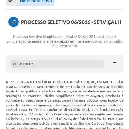
PROCESSO SELETIVO...
Terceiro Setor
Atribuições
PROCESSO SELETIVO 06/2026 - SERVIÇAL II
Transparência
Processo Seletivo Simplificado Edital nº 006/2026, destinado à
contratação temporária e de excepcional interesse público, com intuito
Arvorômetro
de preencher as
Secretarias/Departamentos
PRINCIPAL
Editais
Lista Telefônica
A PREFEITURA DA ESTÂNCIA TURÍSTICA DE SÃO ROQUE, ESTADO DE SÃO
PAULO, através do Departamento de Educação no uso de suas atribuições
legais torna pública a abertura de inscrições e estabelece normas para a
A Nossa Cidade
realização do Processo Seletivo Simplificado Edital nº 006/2026, destinado à
contratação temporária e de excepcional interesse público, com intuito de
preencher as vagas disponíveis e formação de cadastro reserva no quadro de
Agenda de Eventos
pessoal desta Prefeitura, conforme disposição legal, com fundamentação
legal no artigo 37, inciso IX, da Constituição Federal a ser regido nos termos
Audiência Pública
do inciso III, do artigo 177, da Lei n° 2.209, de 1° de fevereiro de 1994 e sua
alteração, com contribuição previdenciária ao Regime Geral de Previdência
Social, Lei Orgânica do Município, Leis Municipais, em especial Lei nº. Lei