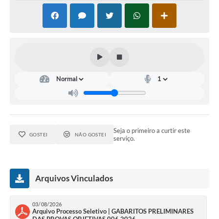
Defesa Civil
Departamento de Bem-Estar Social
Divisão de Rendas
Fundo Social
Horários de Ônibus - Jundiá
Inscrições para o Castramóvel
Seja o primeiro a curtir este
GOSTEI
NÃO GOSTEI
serviço.
Nota Fiscal de Serviço Eletrônica
Notícias
Arquivos Vinculados
Ouvidorias
03/08/2026
Postos de Atendimento ao Trabalhador (PAT)
Arquivo Processo Seletivo | GABARITOS PRELIMINARES
DAS PROVAS OBJETIVAS 006 2026