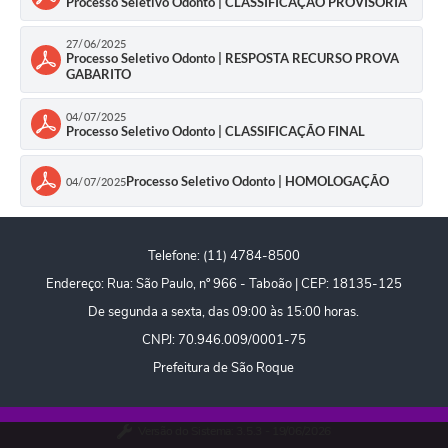
Processo Seletivo Odonto | CLASSIFICAÇÃO PROVISÓRIA
PPA - Plano Plurianual 2026 / 2029
27/06/2025
Processo Seletivo Odonto | RESPOSTA RECURSO PROVA
PROCON SR
GABARITO
Qualifica São Roque
04/07/2025
Processo Seletivo Odonto | CLASSIFICAÇÃO FINAL
Sala do Empreendedor - Licenciamento Municipal para MEI
Processo Seletivo Odonto | HOMOLOGAÇÃO
04/07/2025
SEBRAE Aqui
Secretaria de Saúde
Telefone: (11) 4784-8500
SIC
Endereço: Rua: São Paulo, nº 966 - Taboão | CEP: 18135-125
De segunda a sexta, das 09:00 às 15:00 horas.
2ª Via de Tributos
CNPJ: 70.946.009/0001-75
FAQ - Perguntas frequentes
Prefeitura de São Roque
Contato
Versão do Sistema:
3.5.3 - 19/06/2026