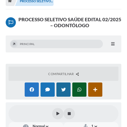
PROCESSO SELETIVO...
Terceiro Setor
Atribuições
PROCESSO SELETIVO SAÚDE EDITAL 02/2025
– ODONTÓLOGO
Transparência
Arvorômetro
PRINCIPAL
Secretarias/Departamentos
Editais
COMPARTILHAR
Lista Telefônica
A Nossa Cidade
Agenda de Eventos
Audiência Pública