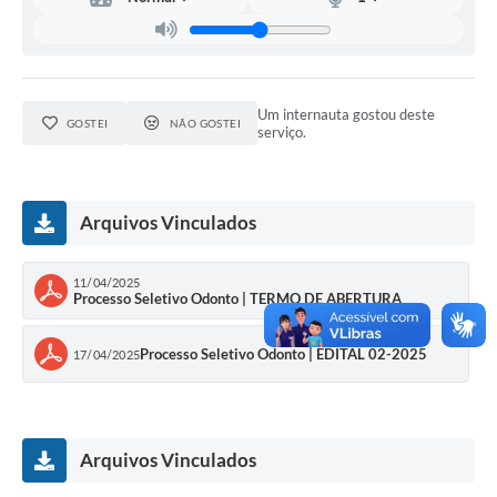
Conselhos Municipais
Cadastro de voluntários - Lei n° 5.205/21
Central de Serviço
Um internauta gostou deste
GOSTEI
NÃO GOSTEI
serviço.
Consulta Pública: Revisão Plano Diretor
Contas Públicas
Arquivos Vinculados
Creches
11/04/2025
Processo Seletivo Odonto | TERMO DE ABERTURA
Cronograma coleta de lixo e seletiva
Banco do Povo
Processo Seletivo Odonto | EDITAL 02-2025
17/04/2025
Biblioteca
Bancos conveniados e serviços disponíveis
Arquivos Vinculados
Bolsas de estudo da Escola Cooperativa