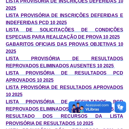
LISTA PROVISÓRIA DE INSCRIÇÕES DEFERIDAS 10
2025
Defesa Civil
LISTA PROVISÓRIA DE INSCRIÇÕES DEFERIDAS E
INDEFERIDAS PCD 10 2025
Departamento de Bem-Estar Social
LISTA DE SOLICITAÇÕES DE CONDIÇÕES
Divisão de Rendas
ESPECIAIS PARA REALIZAÇÃO DE PROVA 10 2025
GABARITOS OFICIAIS DAS PROVAS OBJETIVAS 10
Fundo Social
2025
LISTA PROVISÓRIA DE RESULTADOS
Horários de Ônibus - Jundiá
REPROVADOS ELIMINADOS AUSENTES 10 2025
Inscrições para o Castramóvel
LISTA PROVISÓRIA DE RESULTADOS PCD
APROVADOS 10 2025
Nota Fiscal de Serviço Eletrônica
LISTA PROVISÓRIA DE RESULTADOS APROVADOS
10 2025
Notícias
LISTA PROVISÓRIA DE RESULTADOS PCD
REPROVADOS ELIMINADOS AUSENTES 10 2025
Ouvidorias
RESULTADO DOS RECURSOS DA LISTA
Postos de Atendimento ao Trabalhador (PAT)
PROVISÓRIA DE RESULTADOS 10 2025