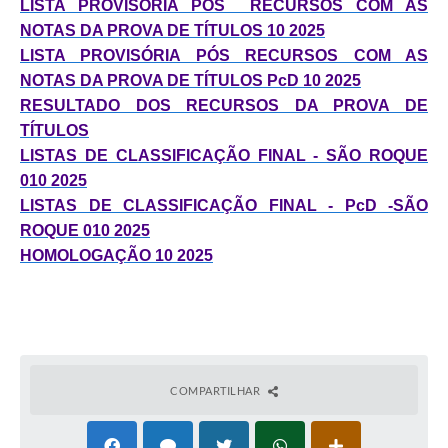
LISTA PROVISÓRIA PÓS RECURSOS COM AS
PPA - Plano Plurianual 2026 / 2029
NOTAS DA PROVA DE TÍTULOS 10 2025
LISTA PROVISÓRIA PÓS RECURSOS COM AS
PROCON SR
NOTAS DA PROVA DE TÍTULOS PcD 10 2025
Qualifica São Roque
RESULTADO DOS RECURSOS DA PROVA DE
TÍTULOS
Sala do Empreendedor - Licenciamento Municipal para MEI
LISTAS DE CLASSIFICAÇÃO FINAL - SÃO ROQUE
010 2025
SEBRAE Aqui
LISTAS DE CLASSIFICAÇÃO FINAL - PcD -SÃO
ROQUE 010 2025
Secretaria de Saúde
HOMOLOGAÇÃO 10 2025
SIC
2ª Via de Tributos
FAQ - Perguntas frequentes
COMPARTILHAR
Contato