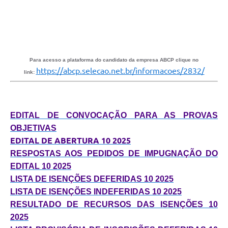
Conselhos Municipais
Cadastro de voluntários - Lei n° 5.205/21
Central de Serviço
Para acesso a plataforma do candidato da empresa ABCP clique no
Consulta Pública: Revisão Plano Diretor
https://abcp.selecao.net.br/informacoes/2832/
link:
Contas Públicas
Creches
EDITAL DE CONVOCAÇÃO PARA AS PROVAS
OBJETIVAS
Cronograma coleta de lixo e seletiva
EDITAL DE ABERTURA 10 2025
RESPOSTAS AOS PEDIDOS DE IMPUGNAÇÃO DO
Banco do Povo
EDITAL 10 2025
LISTA DE ISENÇÕES DEFERIDAS 10 2025
Biblioteca
LISTA DE ISENÇÕES INDEFERIDAS 10 2025
Bancos conveniados e serviços disponíveis
RESULTADO DE RECURSOS DAS ISENÇÕES 10
2025
Bolsas de estudo da Escola Cooperativa