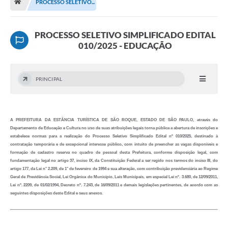
PROCESSO SELETIVO...
Terceiro Setor
Atribuições
PROCESSO SELETIVO SIMPLIFICADO EDITAL
010/2025 - EDUCAÇÃO
Transparência
Arvorômetro
PRINCIPAL
Secretarias/Departamentos
A PREFEITURA DA ESTÂNCIA TURÍSTICA DE SÃO ROQUE, ESTADO DE SÃO PAULO, através do
Editais
Departamento de Educação e Cultura no uso de suas atribuições legais torna pública a abertura de inscrições e
estabelece normas para a realização do Processo Seletivo Simplificado Edital nº 010/2025, destinado à
Lista Telefônica
contratação temporária e de excepcional interesse público, com intuito de preencher as vagas disponíveis e
formação de cadastro reserva no quadro de pessoal desta Prefeitura, conforme disposição legal, com
fundamentação legal no artigo 37, inciso IX, da Constituição Federal a ser regido nos termos do inciso III, do
A Nossa Cidade
artigo 177, da Lei n° 2.209, de 1° de fevereiro de 1994 e sua alteração, com contribuição previdenciária ao Regime
Geral de Previdência Social, Lei Orgânica do Município, Leis Municipais, em especial Lei nº. 3.680, de 12/09/2011,
Lei nº. 2209, de 01/02/1994, Decreto nº. 7.243, de 16/09/2011 e demais legislações pertinentes, de acordo com as
Agenda de Eventos
seguintes disposições deste Edital e seus anexos.
Audiência Pública