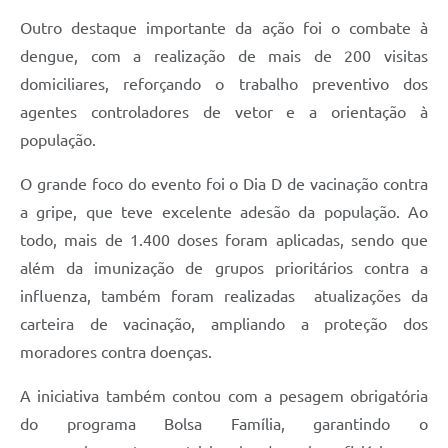
PPA - Plano Plurianual 2026 / 2029
Outro destaque importante da ação foi o combate à
dengue, com a realização de mais de 200 visitas
PROCON SR
domiciliares, reforçando o trabalho preventivo dos
Qualifica São Roque
agentes controladores de vetor e a orientação à
população.
Sala do Empreendedor - Licenciamento Municipal para MEI
O grande foco do evento foi o Dia D de vacinação contra
SEBRAE Aqui
a gripe, que teve excelente adesão da população. Ao
Secretaria de Saúde
todo, mais de 1.400 doses foram aplicadas, sendo que
além da imunização de grupos prioritários contra a
SIC
influenza, também foram realizadas atualizações da
2ª Via de Tributos
carteira de vacinação, ampliando a proteção dos
moradores contra doenças.
FAQ - Perguntas frequentes
A iniciativa também contou com a pesagem obrigatória
Contato
do programa Bolsa Família, garantindo o