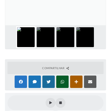
Conselhos Municipais
Cadastro de voluntários - Lei n° 5.205/21
Central de Serviço
Consulta Pública: Revisão Plano Diretor
Contas Públicas
Creches
Cronograma coleta de lixo e seletiva
COMPARTILHAR
Banco do Povo
Biblioteca
Bancos conveniados e serviços disponíveis
Bolsas de estudo da Escola Cooperativa