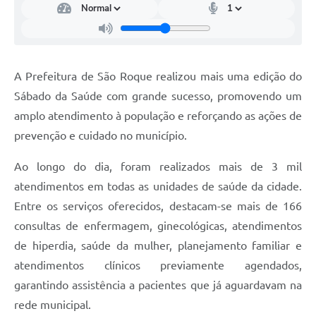
Defesa Civil
Departamento de Bem-Estar Social
A Prefeitura de São Roque realizou mais uma edição do
Divisão de Rendas
Sábado da Saúde com grande sucesso, promovendo um
amplo atendimento à população e reforçando as ações de
Fundo Social
prevenção e cuidado no município.
Horários de Ônibus - Jundiá
Ao longo do dia, foram realizados mais de 3 mil
Inscrições para o Castramóvel
atendimentos em todas as unidades de saúde da cidade.
Entre os serviços oferecidos, destacam-se mais de 166
Nota Fiscal de Serviço Eletrônica
consultas de enfermagem, ginecológicas, atendimentos
Notícias
de hiperdia, saúde da mulher, planejamento familiar e
atendimentos clínicos previamente agendados,
Ouvidorias
garantindo assistência a pacientes que já aguardavam na
Postos de Atendimento ao Trabalhador (PAT)
rede municipal.