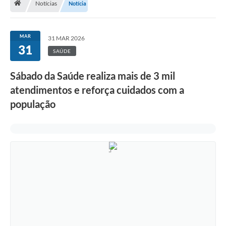
Notícias
Notícia
Terceiro Setor
Atribuições
MAR
31 MAR 2026
31
SAÚDE
Transparência
Sábado da Saúde realiza mais de 3 mil
Arvorômetro
atendimentos e reforça cuidados com a
Secretarias/Departamentos
população
Editais
Lista Telefônica
A Nossa Cidade
Agenda de Eventos
Audiência Pública