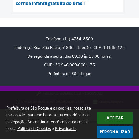
corrida infantil gratuita do Brasil
Telefone: (11) 4784-8500
Endereço: Rua: São Paulo, nº 966 - Taboão | CEP: 18135-125
De segunda a sexta, das 09:00 às 15:00 horas.
CNPJ: 70.946.009/0001-75
Prefeitura de São Roque
Versão do Sistema:
3.5.3 - 19/06/2026
Portal atualizado em:
06/08/2026 17:35
Dados Abertos
Prefeitura de São Roque e os cookies: nosso site
usa cookies para melhorar a sua experiência de
ACEITAR
navegação. Ao continuar você concorda com a
Copyright Instar - 2006-2026. Todos os direitos reservados -
nossa
Política de Cookies
e
Privacidade
.
Instar Tecnologia
PERSONALIZAR