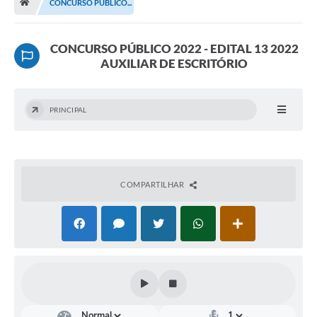
CONCURSO PÚBLICO...
Terceiro Setor
Atribuições
CONCURSO PÚBLICO 2022 - EDITAL 13 2022
AUXILIAR DE ESCRITÓRIO
Transparência
Arvorômetro
PRINCIPAL
Secretarias/Departamentos
Editais
COMPARTILHAR
Lista Telefônica
A Nossa Cidade
Agenda de Eventos
Audiência Pública