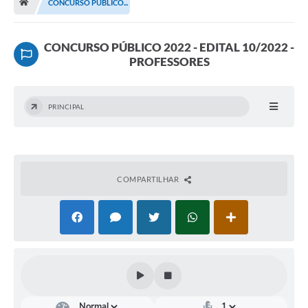
CONCURSO PÚBLICO...
Terceiro Setor
Atribuições
CONCURSO PÚBLICO 2022 - EDITAL 10/2022 -
PROFESSORES
Transparência
Arvorômetro
PRINCIPAL
Secretarias/Departamentos
Editais
COMPARTILHAR
Lista Telefônica
A Nossa Cidade
Agenda de Eventos
Audiência Pública