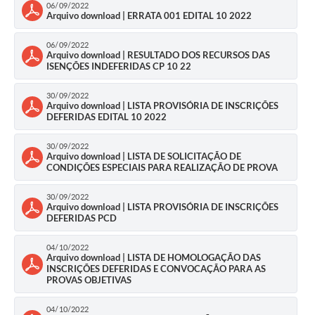
06/09/2022
Arquivo download | ERRATA 001 EDITAL 10 2022
Defesa Civil
06/09/2022
Arquivo download | RESULTADO DOS RECURSOS DAS
Departamento de Bem-Estar Social
ISENÇÕES INDEFERIDAS CP 10 22
Divisão de Rendas
30/09/2022
Arquivo download | LISTA PROVISÓRIA DE INSCRIÇÕES
Fundo Social
DEFERIDAS EDITAL 10 2022
Horários de Ônibus - Jundiá
30/09/2022
Arquivo download | LISTA DE SOLICITAÇÃO DE
CONDIÇÕES ESPECIAIS PARA REALIZAÇÃO DE PROVA
Inscrições para o Castramóvel
30/09/2022
Arquivo download | LISTA PROVISÓRIA DE INSCRIÇÕES
Nota Fiscal de Serviço Eletrônica
DEFERIDAS PCD
Notícias
04/10/2022
Arquivo download | LISTA DE HOMOLOGAÇÃO DAS
Ouvidorias
INSCRIÇÕES DEFERIDAS E CONVOCAÇÃO PARA AS
PROVAS OBJETIVAS
Postos de Atendimento ao Trabalhador (PAT)
04/10/2022