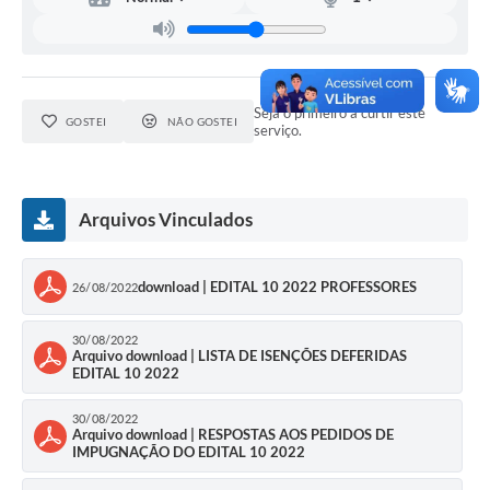
Conselhos Municipais
Cadastro de voluntários - Lei n° 5.205/21
Central de Serviço
Seja o primeiro a curtir este
GOSTEI
NÃO GOSTEI
serviço.
Consulta Pública: Revisão Plano Diretor
Contas Públicas
Arquivos Vinculados
Creches
download | EDITAL 10 2022 PROFESSORES
26/08/2022
Cronograma coleta de lixo e seletiva
Banco do Povo
30/08/2022
Arquivo download | LISTA DE ISENÇÕES DEFERIDAS
EDITAL 10 2022
Biblioteca
30/08/2022
Arquivo download | RESPOSTAS AOS PEDIDOS DE
Bancos conveniados e serviços disponíveis
IMPUGNAÇÃO DO EDITAL 10 2022
Bolsas de estudo da Escola Cooperativa