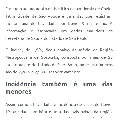
Em meio ao momento mais crítico da pandemia de Covid-
Defesa Civil
19, a cidade de São Roque é uma das que registram
Departamento de Bem-Estar Social
menor taxa de letalidade por Covid-19 na região. A
informação é embasada em dados analíticos da
Divisão de Rendas
Secretaria de Saúde do Estado de São Paulo.
Fundo Social
O índice, de 1,9%, ficou abaixo da média da Região
Horários de Ônibus - Jundiá
Metropolitana de Sorocaba, composta por mais de 20
municípios, e do Estado de São Paulo, onde os números
Inscrições para o Castramóvel
são de 2,26% e 2,93%, respectivamente.
Nota Fiscal de Serviço Eletrônica
Incidência também é uma das
Notícias
menores
Ouvidorias
Assim como a letalidade, a incidência de casos de Covid-
19 na cidade também é uma das mais baixas da região.
Postos de Atendimento ao Trabalhador (PAT)