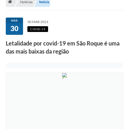
Notícias
Notícia
Terceiro Setor
Atribuições
MAR
30 MAR 2021
30
COVID-19
Transparência
Letalidade por covid-19 em São Roque é uma
Arvorômetro
das mais baixas da região
Secretarias/Departamentos
Editais
Lista Telefônica
A Nossa Cidade
Agenda de Eventos
Audiência Pública