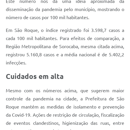
Este número nos dá uma ideia aproximada da
PPA - Plano Plurianual 2026 / 2029
disseminação da pandemia pelo município, mostrando o
número de casos por 100 mil habitantes.
PROCON SR
Em São Roque, o índice registrado foi 3.598,7 casos a
Qualifica São Roque
cada 100 mil habitantes. Para efeitos de comparação, a
Sala do Empreendedor - Licenciamento Municipal para MEI
Região Metropolitana de Sorocaba, mesma citada acima,
registrou 5.160,8 casos e a média nacional é de 5.402,2
SEBRAE Aqui
infecções.
Secretaria de Saúde
Cuidados em alta
SIC
Mesmo com os números acima, que sugerem maior
2ª Via de Tributos
controle da pandemia na cidade, a Prefeitura de São
FAQ - Perguntas frequentes
Roque mantém as medidas de isolamento e prevenção
da Covid-19. Ações de restrição de circulação, fiscalização
Contato
de eventos clandestinos, higienização das ruas, entre