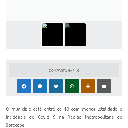
Conselhos Municipais
Cadastro de voluntários - Lei n° 5.205/21
Central de Serviço
Consulta Pública: Revisão Plano Diretor
Contas Públicas
Creches
COMPARTILHAR
Cronograma coleta de lixo e seletiva
Banco do Povo
Biblioteca
O município está entre os 10 com menor letalidade e
Bancos conveniados e serviços disponíveis
incidência de Covid-19 na Região Metropolitana de
Sorocaba
Bolsas de estudo da Escola Cooperativa