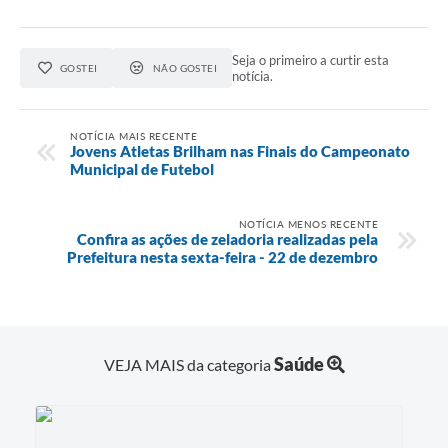
PPA - Plano Plurianual 2026 / 2029
Seja o primeiro a curtir esta
PROCON SR
GOSTEI
NÃO GOSTEI
notícia.
Qualifica São Roque
NOTÍCIA MAIS RECENTE
Sala do Empreendedor - Licenciamento Municipal para MEI
Jovens Atletas Brilham nas Finais do Campeonato
Municipal de Futebol
SEBRAE Aqui
NOTÍCIA MENOS RECENTE
Secretaria de Saúde
Confira as ações de zeladoria realizadas pela
Prefeitura nesta sexta-feira - 22 de dezembro
SIC
2ª Via de Tributos
Saúde
VEJA MAIS da categoria
FAQ - Perguntas frequentes
Contato