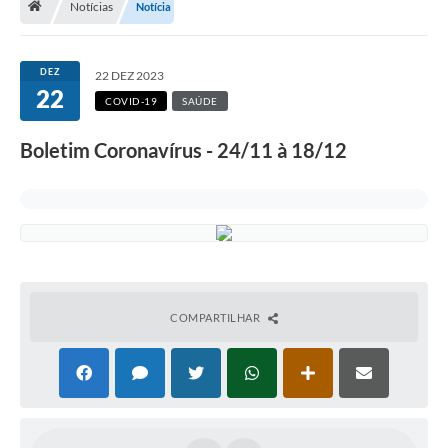
Notícias
Notícia
Terceiro Setor
Atribuições
DEZ
22 DEZ 2023
22
COVID-19
SAÚDE
Transparência
Boletim Coronavírus - 24/11 à 18/12
Arvorômetro
Secretarias/Departamentos
Editais
Lista Telefônica
COMPARTILHAR
A Nossa Cidade
Agenda de Eventos
Audiência Pública