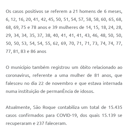
Defesa Civil
Os casos positivos se referem a 21 homens de 6 meses,
6, 12, 16, 20, 41, 42, 45, 50, 51, 54, 57, 58, 58, 60, 65, 68,
Departamento de Bem-Estar Social
68, 69, 75 e 78 anos e 39 mulheres de 14, 15, 18, 24, 28,
29, 34, 34, 35, 37, 38, 40, 41, 41, 41, 43, 46, 48, 50, 50,
Divisão de Rendas
50, 50, 53, 54, 54, 55, 62, 69, 70, 71, 71, 73, 74, 74, 77,
Fundo Social
77, 81, 83 e 86 anos
Horários de Ônibus - Jundiá
O município também registrou um óbito relacionado ao
Inscrições para o Castramóvel
coronavírus, referente a uma mulher de 81 anos, que
falesceu no dia 22 de novembro e que estava internada
Nota Fiscal de Serviço Eletrônica
numa instituição de permanÊncia de idosos.
Notícias
Atualmente, São Roque contabiliza um total de 15.435
Ouvidorias
casos confirmados para COVID-19, dos quais 15.139 se
Postos de Atendimento ao Trabalhador (PAT)
recuperaram e 237 faleceram.