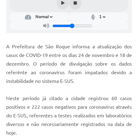
Conselhos Municipais
Cadastro de voluntários - Lei n° 5.205/21
Central de Serviço
Consulta Pública: Revisão Plano Diretor
A Prefeitura de São Roque informa a atualização dos
casos de COVID-19 entre os dias 24 de novembro e 18 de
Contas Públicas
dezembro. O período de divulgação sobre os dados
Creches
referênte ao coronavírus foram impatados devido a
instabilidade no sistema E-SUS.
Cronograma coleta de lixo e seletiva
Banco do Povo
Neste período já citado a cidade registrou 60 casos
positivos e 222 casos negativos para coronavírus através
Biblioteca
do E-SUS, referentes a testes realizados em laboratórios
Bancos conveniados e serviços disponíveis
diversos e não necessariamente registrados na data de
hoje.
Bolsas de estudo da Escola Cooperativa