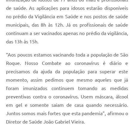
de saúde. As aplicações para idosos estarão disponíveis
Defesa Civil
no prédio da Vigilância em Saúde e nos postos de saúde
Departamento de Bem-Estar Social
municipais, das 8h às 12h. Já os profissionais de saúde
continuam a ser vacinados apenas no prédio da vigilância,
Divisão de Rendas
das 13h às 15h.
Fundo Social
“Aos poucos estamos vacinando toda a população de São
Horários de Ônibus - Jundiá
Roque. Nosso Combate ao coronavírus é diário e
precisamos da ajuda da população para superar este
Inscrições para o Castramóvel
momento, assim pedimos que mesmo aqueles que já
foram imunizados continuem tomando as medidas
Nota Fiscal de Serviço Eletrônica
preventivas contra o coronavírus. Usem máscara, álcool
Notícias
em gel e somente saiam de casa quando necessário.
Juntos somos mais fortes que esta pandemia”, afirmou o
Ouvidorias
Diretor de Saúde João Gabriel Vieira.
Postos de Atendimento ao Trabalhador (PAT)