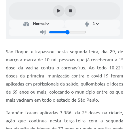
Conselhos Municipais
Cadastro de voluntários - Lei n° 5.205/21
Central de Serviço
Consulta Pública: Revisão Plano Diretor
São Roque ultrapassou nesta segunda-feira, dia 29, de
Contas Públicas
março a marca de 10 mil pessoas que já receberam a 1º
Creches
dose da vacina contra o coronavírus. Ao todo 10.221
doses da primeira imunização contra o covid-19 foram
Cronograma coleta de lixo e seletiva
aplicadas em profissionais da saúde, quilombolas e idosos
Banco do Povo
de 69 anos ou mais, colocando o município entre os que
mais vacinam em todo o estado de São Paulo.
Biblioteca
Também foram aplicadas 3.386 da 2º doses na cidade,
Bancos conveniados e serviços disponíveis
ação que continua nesta terça-feira com a segunda
Bolsas de estudo da Escola Cooperativa
imunização de idosos de 77 anos ou mais e profissionais