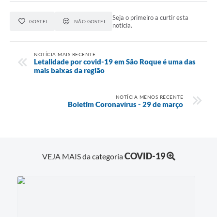
PPA - Plano Plurianual 2026 / 2029
Seja o primeiro a curtir esta
GOSTEI
NÃO GOSTEI
notícia.
PROCON SR
Qualifica São Roque
NOTÍCIA MAIS RECENTE
Letalidade por covid-19 em São Roque é uma das
mais baixas da região
Sala do Empreendedor - Licenciamento Municipal para MEI
SEBRAE Aqui
NOTÍCIA MENOS RECENTE
Boletim Coronavírus - 29 de março
Secretaria de Saúde
SIC
COVID-19
2ª Via de Tributos
VEJA MAIS da categoria
FAQ - Perguntas frequentes
Contato