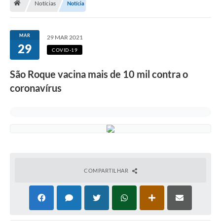
Notícias
Notícia
Terceiro Setor
Atribuições
MAR
29 MAR 2021
29
COVID-19
Transparência
São Roque vacina mais de 10 mil contra o
Arvorômetro
coronavírus
Secretarias/Departamentos
Editais
Lista Telefônica
A Nossa Cidade
COMPARTILHAR
Agenda de Eventos
Audiência Pública