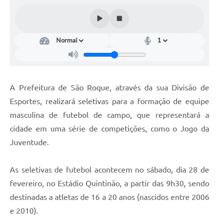
Conselhos Municipais
Cadastro de voluntários - Lei n° 5.205/21
Central de Serviço
Consulta Pública: Revisão Plano Diretor
A Prefeitura de São Roque, através da sua Divisão de
Contas Públicas
Esportes, realizará seletivas para a formação de equipe
Creches
masculina de futebol de campo, que representará a
cidade em uma série de competições, como o Jogo da
Cronograma coleta de lixo e seletiva
Juventude.
Banco do Povo
As seletivas de futebol acontecem no sábado, dia 28 de
Biblioteca
fevereiro, no Estádio Quintinão, a partir das 9h30, sendo
Bancos conveniados e serviços disponíveis
destinadas a atletas de 16 a 20 anos (nascidos entre 2006
e 2010).
Bolsas de estudo da Escola Cooperativa