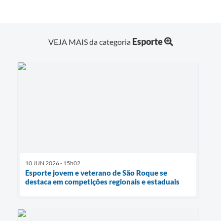
PPA - Plano Plurianual 2026 / 2029
PROCON SR
Esporte
VEJA MAIS da categoria
Qualifica São Roque
Sala do Empreendedor - Licenciamento Municipal para MEI
SEBRAE Aqui
Secretaria de Saúde
SIC
2ª Via de Tributos
10 JUN 2026 - 15h02
Esporte jovem e veterano de São Roque se
FAQ - Perguntas frequentes
destaca em competições regionais e estaduais
Contato