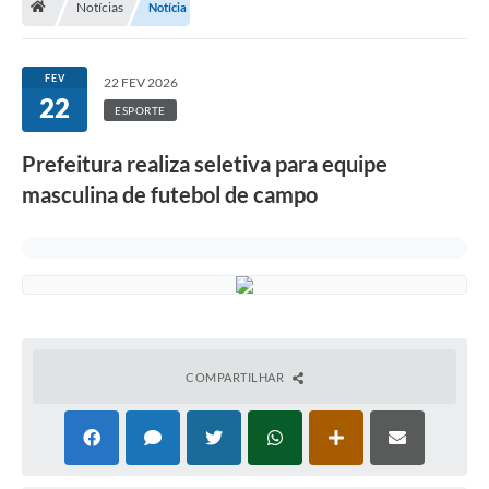
Notícias
Notícia
Terceiro Setor
Atribuições
FEV
22 FEV 2026
22
ESPORTE
Transparência
Prefeitura realiza seletiva para equipe
Arvorômetro
masculina de futebol de campo
Secretarias/Departamentos
Editais
Lista Telefônica
A Nossa Cidade
COMPARTILHAR
Agenda de Eventos
Audiência Pública