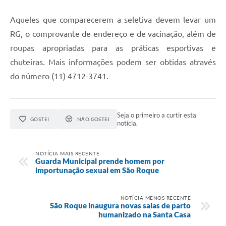
Defesa Civil
Aqueles que comparecerem a seletiva devem levar um
RG, o comprovante de endereço e de vacinação, além de
Departamento de Bem-Estar Social
roupas apropriadas para as práticas esportivas e
chuteiras. Mais informações podem ser obtidas através
Divisão de Rendas
do número (11) 4712-3741.
Fundo Social
Horários de Ônibus - Jundiá
Seja o primeiro a curtir esta
GOSTEI
NÃO GOSTEI
notícia.
Inscrições para o Castramóvel
Nota Fiscal de Serviço Eletrônica
NOTÍCIA MAIS RECENTE
Guarda Municipal prende homem por
importunação sexual em São Roque
Notícias
Ouvidorias
NOTÍCIA MENOS RECENTE
São Roque inaugura novas salas de parto
humanizado na Santa Casa
Postos de Atendimento ao Trabalhador (PAT)