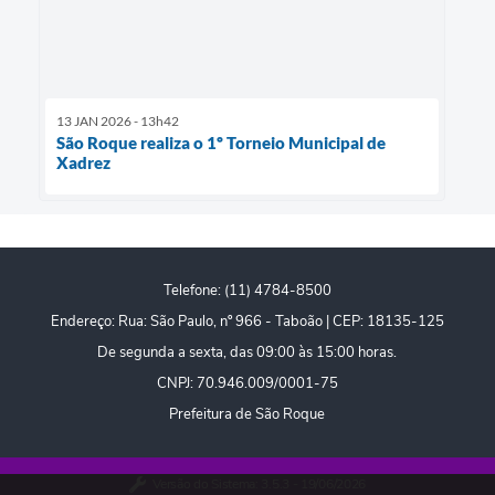
13 JAN 2026 - 13h42
São Roque realiza o 1º Torneio Municipal de
Xadrez
Telefone: (11) 4784-8500
Endereço: Rua: São Paulo, nº 966 - Taboão | CEP: 18135-125
De segunda a sexta, das 09:00 às 15:00 horas.
CNPJ: 70.946.009/0001-75
Prefeitura de São Roque
Versão do Sistema:
3.5.3 - 19/06/2026