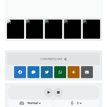
Conselhos Municipais
Cadastro de voluntários - Lei n° 5.205/21
Central de Serviço
Consulta Pública: Revisão Plano Diretor
Contas Públicas
Creches
COMPARTILHAR
Cronograma coleta de lixo e seletiva
Banco do Povo
Biblioteca
Bancos conveniados e serviços disponíveis
Bolsas de estudo da Escola Cooperativa