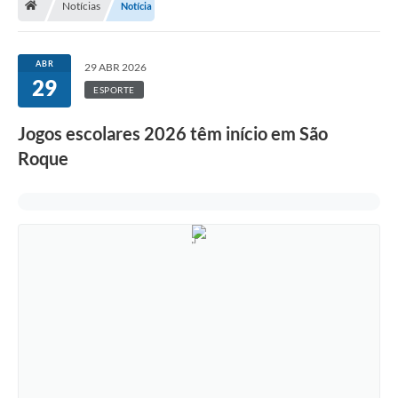
Notícias
Notícia
Terceiro Setor
Atribuições
ABR
29 ABR 2026
29
ESPORTE
Transparência
Jogos escolares 2026 têm início em São
Arvorômetro
Roque
Secretarias/Departamentos
Editais
Lista Telefônica
A Nossa Cidade
Agenda de Eventos
Audiência Pública