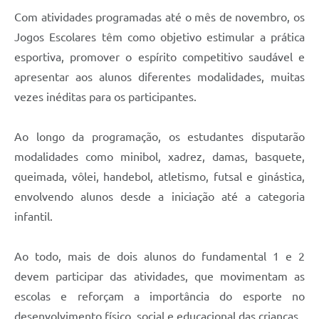
PPA - Plano Plurianual 2026 / 2029
Com atividades programadas até o mês de novembro, os
Jogos Escolares têm como objetivo estimular a prática
PROCON SR
esportiva, promover o espírito competitivo saudável e
Qualifica São Roque
apresentar aos alunos diferentes modalidades, muitas
vezes inéditas para os participantes.
Sala do Empreendedor - Licenciamento Municipal para MEI
Ao longo da programação, os estudantes disputarão
SEBRAE Aqui
modalidades como minibol, xadrez, damas, basquete,
Secretaria de Saúde
queimada, vôlei, handebol, atletismo, futsal e ginástica,
envolvendo alunos desde a iniciação até a categoria
SIC
infantil.
2ª Via de Tributos
Ao todo, mais de dois alunos do fundamental 1 e 2
FAQ - Perguntas frequentes
devem participar das atividades, que movimentam as
Contato
escolas e reforçam a importância do esporte no
desenvolvimento físico, social e educacional das crianças.