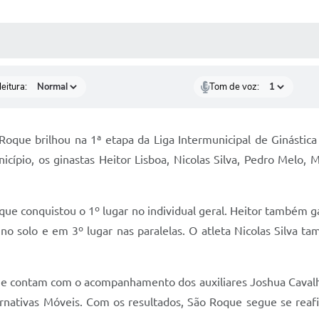
 MÍDIAS
RECEBA NOTÍCIAS
eitura:
Tom de voz:
Roque brilhou na 1ª etapa da Liga Intermunicipal de Ginástica
cípio, os ginastas Heitor Lisboa, Nicolas Silva, Pedro Melo, M
que conquistou o 1º lugar no individual geral. Heitor também g
r no solo e em 3º lugar nas paralelas. O atleta Nicolas Silva
ti e contam com o acompanhamento dos auxiliares Joshua Cavalh
ernativas Móveis. Com os resultados, São Roque segue se re