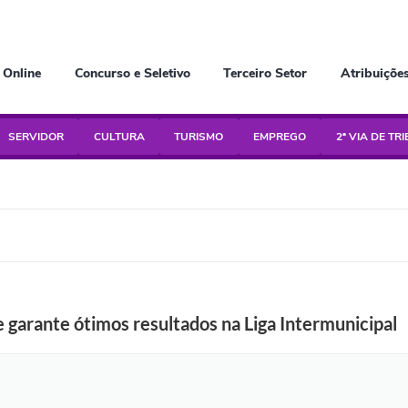
 Online
Concurso e Seletivo
Terceiro Setor
Atribuiçõe
SERVIDOR
CULTURA
TURISMO
EMPREGO
2ª VIA DE TR
e garante ótimos resultados na Liga Intermunicipal