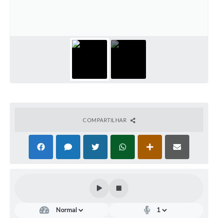
Conselhos Municipais
Cadastro de voluntários - Lei n° 5.205/21
Central de Serviço
Consulta Pública: Revisão Plano Diretor
Contas Públicas
Creches
COMPARTILHAR
Cronograma coleta de lixo e seletiva
Banco do Povo
Biblioteca
Bancos conveniados e serviços disponíveis
Bolsas de estudo da Escola Cooperativa