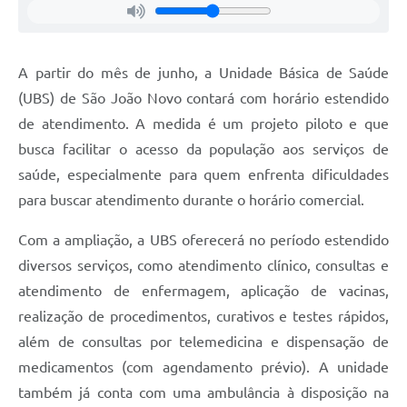
Defesa Civil
A partir do mês de junho, a Unidade Básica de Saúde
Departamento de Bem-Estar Social
(UBS) de São João Novo contará com horário estendido
Divisão de Rendas
de atendimento. A medida é um projeto piloto e que
busca facilitar o acesso da população aos serviços de
Fundo Social
saúde, especialmente para quem enfrenta dificuldades
Horários de Ônibus - Jundiá
para buscar atendimento durante o horário comercial.
Inscrições para o Castramóvel
Com a ampliação, a UBS oferecerá no período estendido
diversos serviços, como atendimento clínico, consultas e
Nota Fiscal de Serviço Eletrônica
atendimento de enfermagem, aplicação de vacinas,
Notícias
realização de procedimentos, curativos e testes rápidos,
além de consultas por telemedicina e dispensação de
Ouvidorias
medicamentos (com agendamento prévio). A unidade
Postos de Atendimento ao Trabalhador (PAT)
também já conta com uma ambulância à disposição na