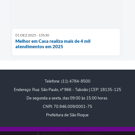
01 DEZ 2025 - 15h30
Melhor em Casa realiza mais de 4 mil
atendimentos em 2025
Telefone: (11) 4784-8500
Endereço: Rua: São Paulo, nº 966 - Taboão | CEP: 18135-125
De segunda a sexta, das 09:00 às 15:00 horas.
CNPJ: 70.946.009/0001-75
Prefeitura de São Roque
Versão do Sistema:
3.5.3 - 19/06/2026