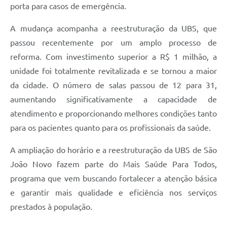
porta para casos de emergência.
PPA - Plano Plurianual 2026 / 2029
A mudança acompanha a reestruturação da UBS, que
PROCON SR
passou recentemente por um amplo processo de
Qualifica São Roque
reforma. Com investimento superior a R$ 1 milhão, a
unidade foi totalmente revitalizada e se tornou a maior
Sala do Empreendedor - Licenciamento Municipal para MEI
da cidade. O número de salas passou de 12 para 31,
SEBRAE Aqui
aumentando significativamente a capacidade de
atendimento e proporcionando melhores condições tanto
Secretaria de Saúde
para os pacientes quanto para os profissionais da saúde.
SIC
A ampliação do horário e a reestruturação da UBS de São
2ª Via de Tributos
João Novo fazem parte do Mais Saúde Para Todos,
programa que vem buscando fortalecer a atenção básica
FAQ - Perguntas frequentes
e garantir mais qualidade e eficiência nos serviços
Contato
prestados à população.