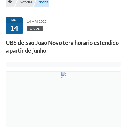
Notícias
Notícia
Terceiro Setor
Atribuições
MAI
14 MAI 2025
14
SAÚDE
Transparência
UBS de São João Novo terá horário estendido
Arvorômetro
a partir de junho
Secretarias/Departamentos
Editais
Lista Telefônica
A Nossa Cidade
Agenda de Eventos
Audiência Pública