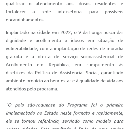
qualificar o atendimento aos idosos residentes e
PPA - Plano Plurianual 2026 / 2029
fortalecer a rede intersetorial para possíveis
PROCON SR
encaminhamentos.
Qualifica São Roque
Implantado na cidade em 2022, o Vida Longa busca dar
dignidade e acolhimento a idosos em situação de
Sala do Empreendedor - Licenciamento Municipal para MEI
vulnerabilidade, com a implantação de redes de moradia
SEBRAE Aqui
gratuita e a oferta de serviço socioassistencial de
Acolhimento em República, em cumprimento às
Secretaria de Saúde
diretrizes da Política de Assistencial Social, garantindo
SIC
ambiente propício ao bem-estar e à qualidade de vida aos
atendidos pelo programa.
2ª Via de Tributos
“O polo são-roquense do Programa foi o primeiro
FAQ - Perguntas frequentes
implementado no Estado neste formato e rapidamente,
Contato
ele se tornou referência, servindo como modelo para
outras cidades. Este resultado é fruto de uma equipe