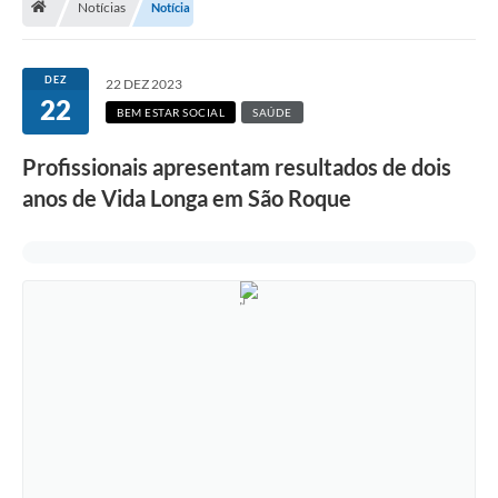
Notícias
Notícia
Terceiro Setor
Atribuições
DEZ
22 DEZ 2023
22
BEM ESTAR SOCIAL
SAÚDE
Transparência
Profissionais apresentam resultados de dois
Arvorômetro
anos de Vida Longa em São Roque
Secretarias/Departamentos
Editais
Lista Telefônica
A Nossa Cidade
Agenda de Eventos
Audiência Pública