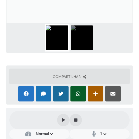
Conselhos Municipais
Cadastro de voluntários - Lei n° 5.205/21
Central de Serviço
Consulta Pública: Revisão Plano Diretor
Contas Públicas
Creches
COMPARTILHAR
Cronograma coleta de lixo e seletiva
Banco do Povo
Biblioteca
Bancos conveniados e serviços disponíveis
Bolsas de estudo da Escola Cooperativa