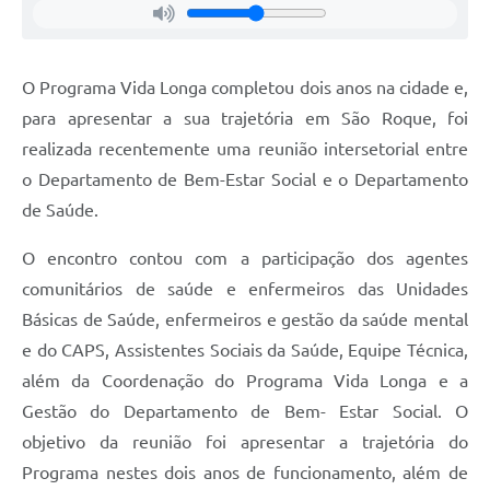
Defesa Civil
O Programa Vida Longa completou dois anos na cidade e,
Departamento de Bem-Estar Social
para apresentar a sua trajetória em São Roque, foi
Divisão de Rendas
realizada recentemente uma reunião intersetorial entre
o Departamento de Bem-Estar Social e o Departamento
Fundo Social
de Saúde.
Horários de Ônibus - Jundiá
O encontro contou com a participação dos agentes
Inscrições para o Castramóvel
comunitários de saúde e enfermeiros das Unidades
Básicas de Saúde, enfermeiros e gestão da saúde mental
Nota Fiscal de Serviço Eletrônica
e do CAPS, Assistentes Sociais da Saúde, Equipe Técnica,
Notícias
além da Coordenação do Programa Vida Longa e a
Gestão do Departamento de Bem- Estar Social. O
Ouvidorias
objetivo da reunião foi apresentar a trajetória do
Postos de Atendimento ao Trabalhador (PAT)
Programa nestes dois anos de funcionamento, além de