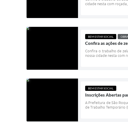
cidade nesta com roçada, 
BEM ESTAR SOCIAL
OBRA
Confira as ações de ze
Confira o trabalho de ze
nossa cidade nesta com r
BEM ESTAR SOCIAL
Inscrições Abertas pa
A Prefeitura de São Roq
de Trabalho Temporário (F