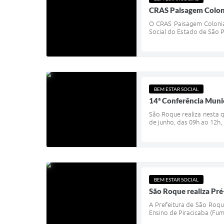
CRAS Paisagem Colonia
O CRAS Paisagem Colonia
Social do Estado de São P
BEM ESTAR SOCIAL
14ª Conferência Munic
São Roque realiza nesta qu
de junho, das 09h ao 12h, 
BEM ESTAR SOCIAL
São Roque realiza Pré
A Prefeitura de São Roqu
Ensino de Piracicaba (Fum