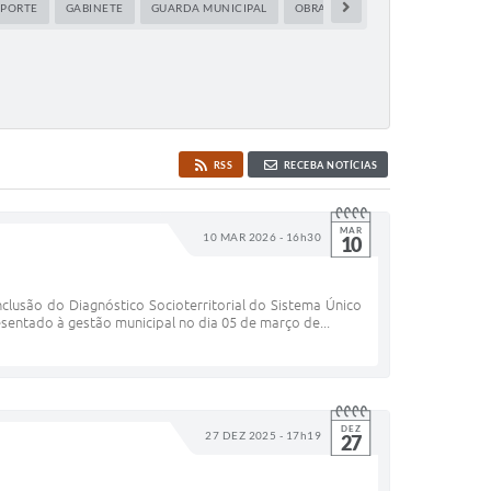
SPORTE
GABINETE
GUARDA MUNICIPAL
OBRAS
PLANEJAMENTO E MEI
RSS
RECEBA NOTÍCIAS
MAR
10 MAR 2026 - 16h30
10
clusão do Diagnóstico Socioterritorial do Sistema Único
esentado à gestão municipal no dia 05 de março de...
DEZ
27 DEZ 2025 - 17h19
27