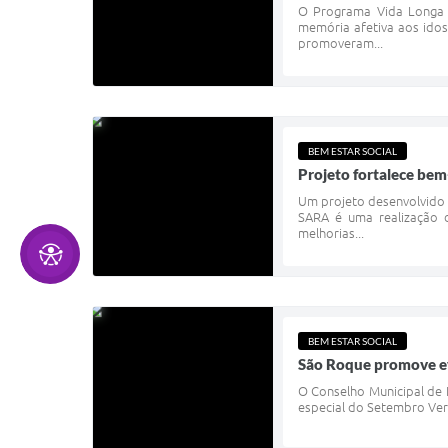
O Programa Vida Longa 
memória afetiva aos idoso
promoveram...
BEM ESTAR SOCIAL
Projeto fortalece bem
Um projeto desenvolvido 
SARA é uma realização d
melhorias...
BEM ESTAR SOCIAL
São Roque promove ev
O Conselho Municipal de 
especial do Setembro Verd