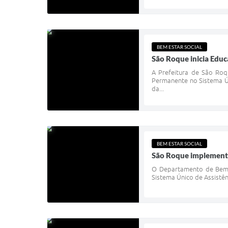
BEM ESTAR SOCIAL
São Roque inicia Edu
A Prefeitura de São Roq
Permanente no Sistema Ún
da...
BEM ESTAR SOCIAL
São Roque implementa
O Departamento de Bem-E
Sistema Único de Assistênc