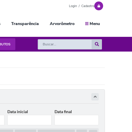
Login / Cadastro
s
Transparência
Arvorômetro
Menu
IBUTOS
Data inicial
Data final