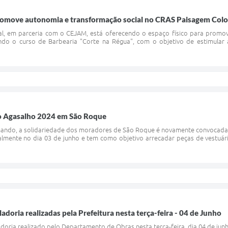
romove autonomia e transformação social no CRAS Paisagem Colo
l, em parceria com o CEJAM, está oferecendo o espaço físico para prom
do o curso de Barbearia "Corte na Régua", com o objetivo de estimular 
 Agasalho 2024 em São Roque
mando, a solidariedade dos moradores de São Roque é novamente convocada
lmente no dia 03 de junho e tem como objetivo arrecadar peças de vestuár
ladoria realizadas pela Prefeitura nesta terça-feira - 04 de Junho
adoria realizado pelo Departamento de Obras nesta terça-feira, dia 04 de j