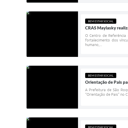
BEM ESTAR SOCIAL
CRAS Maylasky realiza
O Centro de Referência d
fortalecimento dos víncu
humano,...
BEM ESTAR SOCIAL
Orientação de Pais p
A Prefeitura de São Roq
“Orientação de Pais” no C
BEM ESTAR SOCIAL