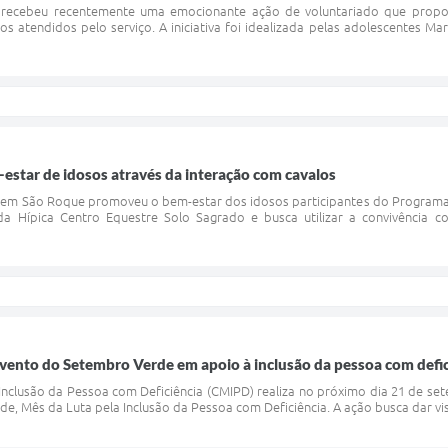
recebeu recentemente uma emocionante ação de voluntariado que propor
s atendidos pelo serviço. A iniciativa foi idealizada pelas adolescentes M
-estar de idosos através da interação com cavalos
em São Roque promoveu o bem-estar dos idosos participantes do Programa V
a Hípica Centro Equestre Solo Sagrado e busca utilizar a convivência 
ento do Setembro Verde em apoio à inclusão da pessoa com defic
Inclusão da Pessoa com Deficiência (CMIPD) realiza no próximo dia 21 de se
e, Mês da Luta pela Inclusão da Pessoa com Deficiência. A ação busca dar visi