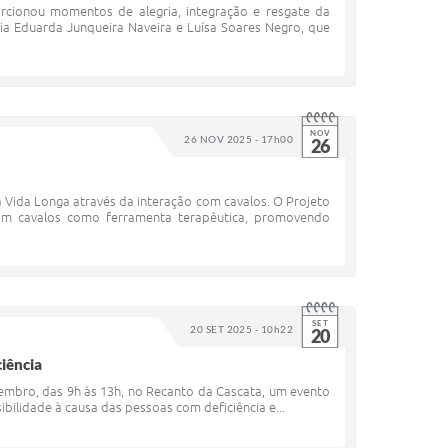
cionou momentos de alegria, integração e resgate da
aria Eduarda Junqueira Naveira e Luísa Soares Negro, que
NOV
26 NOV 2025 - 17h00
26
ida Longa através da interação com cavalos. O Projeto
com cavalos como ferramenta terapêutica, promovendo
SET
20 SET 2025 - 10h22
20
iência
tembro, das 9h às 13h, no Recanto da Cascata, um evento
bilidade à causa das pessoas com deficiência e...