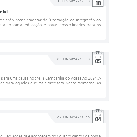
18 FEV 2025 - 12h30
18
nial
over ação complementar de “Promoção da Integração ao
a autonomia, educação e novas possibilidades para os
JUN
05 JUN 2024 - 15h00
05
 para uma causa nobre: a Campanha do Agasalho 2024. A
ios para aqueles que mais precisam. Neste momento, as
JUN
04 JUN 2024 - 17h00
04
unho. São ações que acontecem nos quatro cantos da nossa