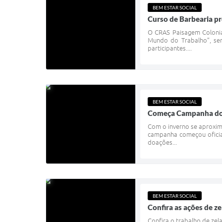
BEM ESTAR SOCIAL
Curso de Barbearia p
O CRAS Paisagem Colonia
Mundo do Trabalho”, sen
participantes....
BEM ESTAR SOCIAL
Começa Campanha do
Com o inverno se aproxi
campanha começou oficia
doações...
BEM ESTAR SOCIAL
Confira as ações de ze
Confira o trabalho de zel