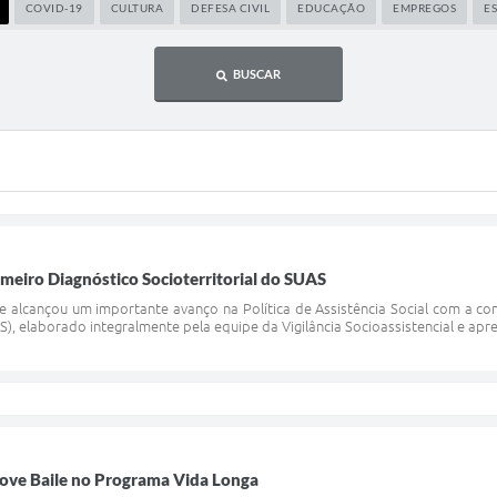
COVID-19
CULTURA
DEFESA CIVIL
EDUCAÇÃO
EMPREGOS
E
BUSCAR
meiro Diagnóstico Socioterritorial do SUAS
 alcançou um importante avanço na Política de Assistência Social com a con
AS), elaborado integralmente pela equipe da Vigilância Socioassistencial e apr
ove Baile no Programa Vida Longa