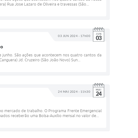
) Rua Jose Lazaro de Oliveira e travessas (São...
JUN
03 JUN 2024 - 17h00
03
ho
de junho. São ações que acontecem nos quatro cantos da
anguera) Jd. Cruzeiro (São João Novo) Sun...
MAI
24 MAI 2024 - 11h30
24
no mercado de trabalho. O Programa Frente Emergencial
nados receberão uma Bolsa-Auxílio mensal no valor de...