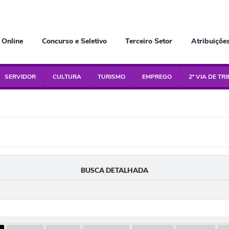
 Online
Concurso e Seletivo
Terceiro Setor
Atribuiçõe
SERVIDOR
CULTURA
TURISMO
EMPREGO
2ª VIA DE TR
BUSCA DETALHADA