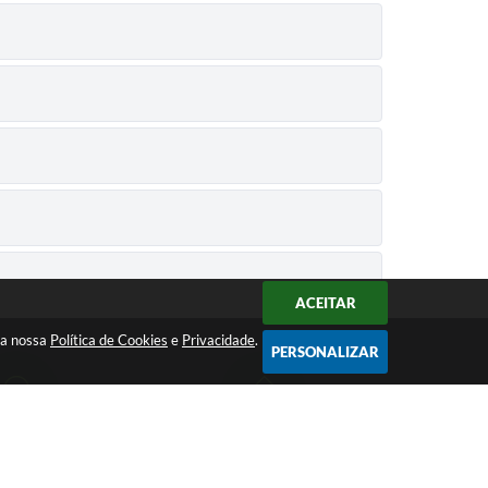
ACEITAR
 a nossa
Política de Cookies
e
Privacidade
.
PERSONALIZAR
sexta, das 09:00 às
70.946.009/0001-75
00 horas.