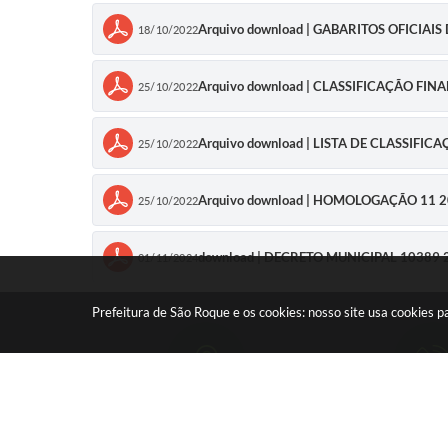
Arquivo download | GABARITOS OFICIA
18/10/2022
Arquivo download | CLASSIFICAÇÃO FIN
25/10/2022
Arquivo download | LISTA DE CLASSIFI
25/10/2022
Arquivo download | HOMOLOGAÇÃO 11 
25/10/2022
download | DECRETO MUNICIPAL 10389
01/11/2024
Prefeitura de São Roque e os cookies: nosso site usa cookies
Rua: São Paulo, nº 966 - Taboão
Telefone: (11)
CEP: 18135-125