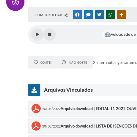
COMPARTILHAR
FACEBOOK
MESSENGER
TWITTER
WHATSAPP
OUTRAS
Velocidade de l
2 internautas gostaram d
GOSTEI
NÃO GOSTEI
Arquivos Vinculados
Arquivo download | EDITAL 11 2022 OUV
26/08/2022
Arquivo download | LISTA DE ISENÇÕES 
30/08/2022