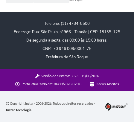
Defesa Civil
Telefone: (11) 4784-8500
Departamento de Bem-Estar Social
Endereço: Rua: São Paulo, nº 966 - Taboão | CEP: 18135-125
Divisão de Rendas
De segunda a sexta, das 09:00 às 15:00 horas.
CNPJ: 70.946.009/0001-75
Fundo Social
Prefeitura de São Roque
Horários de Ônibus - Jundiá
Inscrições para o Castramóvel
Versão do Sistema:
3.5.3 - 19/06/2026
Portal atualizado em:
06/08/2026 07:16
Dados Abertos
Nota Fiscal de Serviço Eletrônica
Notícias
Copyright Instar - 2006-2026. Todos os direitos reservados -
Instar Tecnologia
Ouvidorias
Postos de Atendimento ao Trabalhador (PAT)