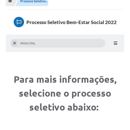
Processo Seletivo...
Terceiro Setor
Atribuições
Processo Seletivo Bem-Estar Social 2022
Transparência
PRINCIPAL
Arvorômetro
Secretarias/Departamentos
Editais
Para mais informações,
Lista Telefônica
selecione o processo
A Nossa Cidade
seletivo abaixo:
Agenda de Eventos
Audiência Pública