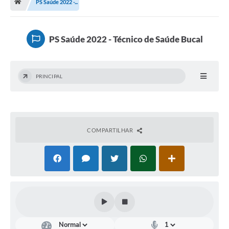
PS Saúde 2022 -...
Terceiro Setor
Atribuições
PS Saúde 2022 - Técnico de Saúde Bucal
Transparência
PRINCIPAL
Arvorômetro
Secretarias/Departamentos
Editais
COMPARTILHAR
Lista Telefônica
A Nossa Cidade
Agenda de Eventos
Audiência Pública