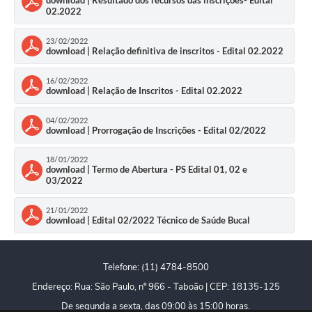
download | Resultado dos recursos das inscrições- Edital
02.2022
Defesa Civil
23/02/2022
download | Relação definitiva de inscritos - Edital 02.2022
Departamento de Bem-Estar Social
16/02/2022
Divisão de Rendas
download | Relação de Inscritos - Edital 02.2022
Fundo Social
04/02/2022
download | Prorrogação de Inscrições - Edital 02/2022
Horários de Ônibus - Jundiá
18/01/2022
download | Termo de Abertura - PS Edital 01, 02 e
Inscrições para o Castramóvel
03/2022
Nota Fiscal de Serviço Eletrônica
21/01/2022
download | Edital 02/2022 Técnico de Saúde Bucal
Notícias
Ouvidorias
Telefone: (11) 4784-8500
Endereço: Rua: São Paulo, nº 966 - Taboão | CEP: 18135-125
Postos de Atendimento ao Trabalhador (PAT)
De segunda a sexta, das 09:00 às 15:00 horas.