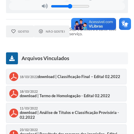
Conselhos Municipais
Cadastro de voluntários - Lei n° 5.205/21
Central de Serviço
Seja o primeiro a curtir este
GOSTEI
NÃO GOSTEI
serviço.
Consulta Pública: Revisão Plano Diretor
Contas Públicas
Arquivos Vinculados
Creches
download | Classificação Final – Edital 02.2022
18/03/2022
Cronograma coleta de lixo e seletiva
18/03/2022
Banco do Povo
download | Termo de Homologação - Edital 02.2022
Biblioteca
11/03/2022
download | Análise de Títulos e Classificação Provisória -
02.2022
Bancos conveniados e serviços disponíveis
23/02/2022
Bolsas de estudo da Escola Cooperativa