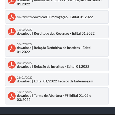
download | Análise de Títulos e Classificação Provisória -
01.2022
Defesa Civil
download | Prorrogação - Edital 01.2022
07/03/2022
Departamento de Bem-Estar Social
16/02/2022
Divisão de Rendas
download | Resultado dos Recursos - Edital 01.2022
Fundo Social
16/02/2022
download | Relação Definitiva de Inscritos - Edital
01.2022
Horários de Ônibus - Jundiá
09/02/2022
Inscrições para o Castramóvel
download | Relação de Inscritos - Edital 01.2022
Nota Fiscal de Serviço Eletrônica
21/01/2022
download | Edital 01/2022 Técnico de Enfermagem
Notícias
18/01/2022
download | Termo de Abertura - PS Edital 01, 02 e
Ouvidorias
03/2022
Postos de Atendimento ao Trabalhador (PAT)