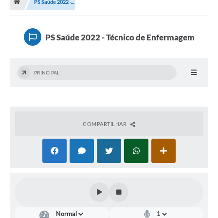
PS Saúde 2022 -...
Terceiro Setor
Atribuições
PS Saúde 2022 - Técnico de Enfermagem
Transparência
PRINCIPAL
Arvorômetro
Secretarias/Departamentos
Editais
COMPARTILHAR
Lista Telefônica
A Nossa Cidade
Agenda de Eventos
Audiência Pública