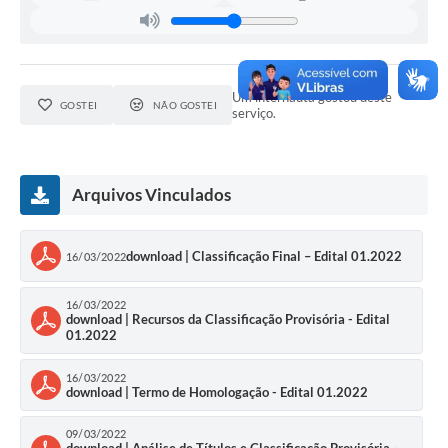
Conselhos Municipais
Cadastro de voluntários - Lei n° 5.205/21
Central de Serviço
Um internauta gostou deste
GOSTEI
NÃO GOSTEI
serviço.
Consulta Pública: Revisão Plano Diretor
Contas Públicas
Arquivos Vinculados
Creches
download | Classificação Final – Edital 01.2022
16/03/2022
Cronograma coleta de lixo e seletiva
16/03/2022
Banco do Povo
download | Recursos da Classificação Provisória - Edital
01.2022
Biblioteca
16/03/2022
download | Termo de Homologação - Edital 01.2022
Bancos conveniados e serviços disponíveis
09/03/2022
Bolsas de estudo da Escola Cooperativa