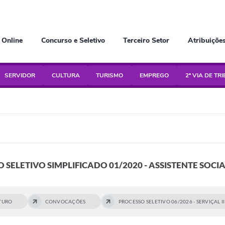
 Online
Concurso e Seletivo
Terceiro Setor
Atribuiçõe
SERVIDOR
CULTURA
TURISMO
EMPREGO
2ª VIA DE TR
 SELETIVO SIMPLIFICADO 01/2020 - ASSISTENTE SOCI
UTURO
CONVOCAÇÕES
PROCESSO SELETIVO 06/2026 - SERVIÇAL II