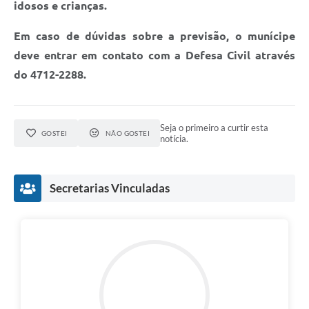
idosos e crianças.
Defesa Civil
Em caso de dúvidas sobre a previsão, o munícipe
deve entrar em contato com a Defesa Civil através
Departamento de Bem-Estar Social
do 4712-2288.
Divisão de Rendas
Fundo Social
Seja o primeiro a curtir esta
GOSTEI
NÃO GOSTEI
notícia.
Horários de Ônibus - Jundiá
Inscrições para o Castramóvel
Secretarias Vinculadas
Nota Fiscal de Serviço Eletrônica
Notícias
Ouvidorias
Postos de Atendimento ao Trabalhador (PAT)