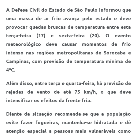
Conselhos Municipais
A Defesa Civil do Estado de São Paulo informou que
Cadastro de voluntários - Lei n° 5.205/21
uma massa de ar frio avança pelo estado e deve
provocar quedas bruscas de temperatura entre esta
Central de Serviço
terça-feira (17) e sexta-feira (20). O evento
Consulta Pública: Revisão Plano Diretor
meteorológico deve causar momentos de frio
intenso nas regiões metropolitanas de Sorocaba e
Contas Públicas
Campinas, com previsão de temperatura mínima de
Creches
4ºC.
Cronograma coleta de lixo e seletiva
Além disso, entre terça e quarta-feira, há previsão de
rajadas de vento de até 75 km/h, o que deve
Banco do Povo
intensificar os efeitos da frente fria.
Biblioteca
Diante da situação recomenda-se que a população
Bancos conveniados e serviços disponíveis
evite fazer fogueiras, mantenha-se hidratada e dê
atenção especial a pessoas mais vulneráveis como
Bolsas de estudo da Escola Cooperativa