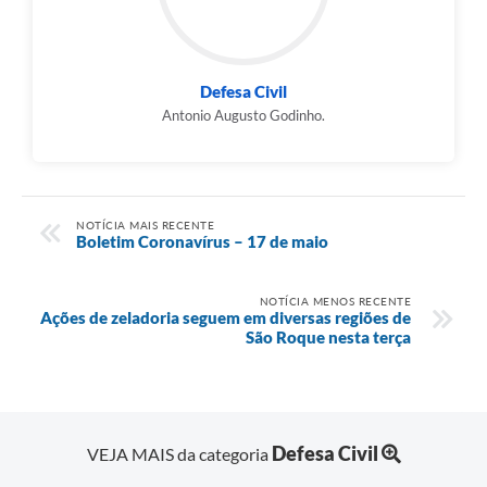
PPA - Plano Plurianual 2026 / 2029
PROCON SR
Defesa Civil
Qualifica São Roque
Antonio Augusto Godinho.
Sala do Empreendedor - Licenciamento Municipal para MEI
SEBRAE Aqui
NOTÍCIA MAIS RECENTE
Boletim Coronavírus – 17 de maio
Secretaria de Saúde
SIC
NOTÍCIA MENOS RECENTE
Ações de zeladoria seguem em diversas regiões de
São Roque nesta terça
2ª Via de Tributos
FAQ - Perguntas frequentes
Contato
Defesa Civil
VEJA MAIS da categoria