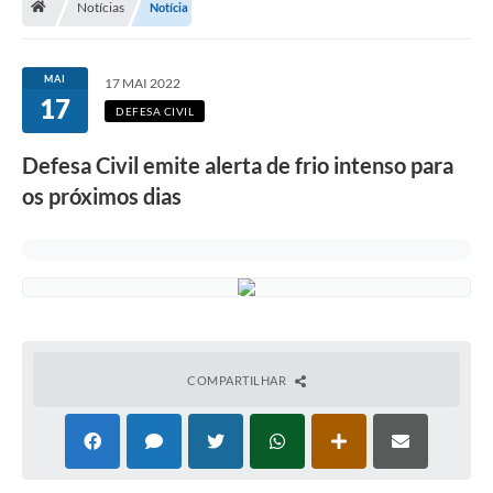
Notícias
Notícia
Terceiro Setor
Atribuições
MAI
17 MAI 2022
17
DEFESA CIVIL
Transparência
Defesa Civil emite alerta de frio intenso para
Arvorômetro
os próximos dias
Secretarias/Departamentos
Editais
Lista Telefônica
A Nossa Cidade
COMPARTILHAR
Agenda de Eventos
Audiência Pública