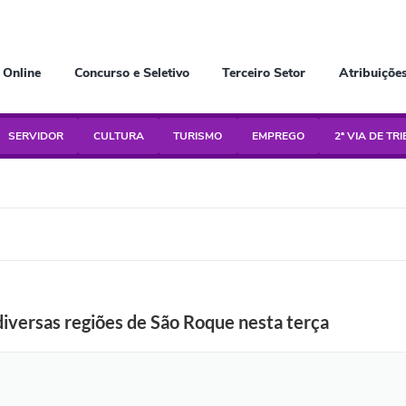
 Online
Concurso e Seletivo
Terceiro Setor
Atribuiçõe
SERVIDOR
CULTURA
TURISMO
EMPREGO
2ª VIA DE TR
iversas regiões de São Roque nesta terça
P
l