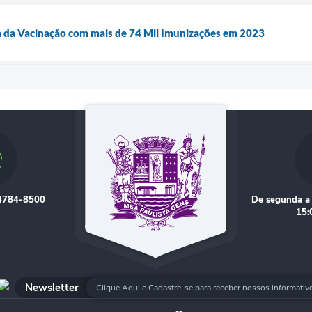
a da Vacinação com mais de 74 Mil Imunizações em 2023
 4784-8500
De segunda a 
15:
Newsletter
Clique Aqui e Cadastre-se para receber nossos informativ