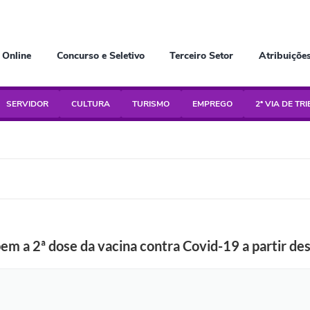
 Online
Concurso e Seletivo
Terceiro Setor
Atribuiçõe
SERVIDOR
CULTURA
TURISMO
EMPREGO
2ª VIA DE TR
em a 2ª dose da vacina contra Covid-19 a partir des