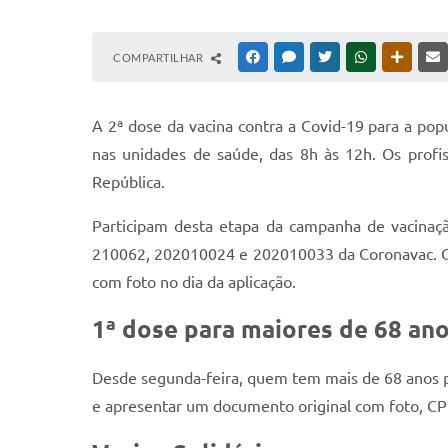
COMPARTILHAR
FACEBOOK
MESSENGER
TWITTER
WHATSAPP
OUTRAS
A 2ª dose da vacina contra a Covid-19 para a popu
nas unidades de saúde, das 8h às 12h. Os profi
República.
Participam desta etapa da campanha de vacinaç
210062, 202010024 e 202010033 da Coronavac. Co
com foto no dia da aplicação.
1ª dose para maiores de 68 an
Desde segunda-feira, quem tem mais de 68 anos po
e apresentar um documento original com foto, C