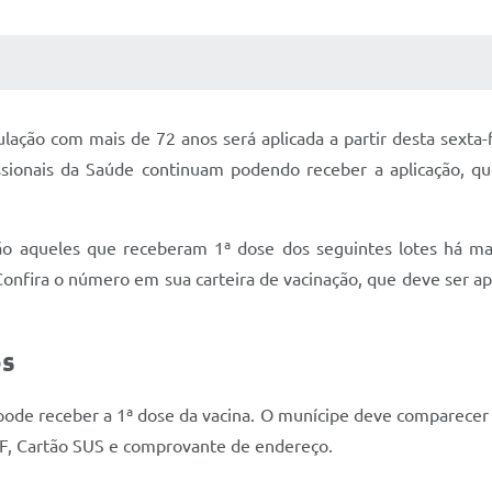
 MÍDIAS
RECEBA NOTÍCIAS
lação com mais de 72 anos será aplicada a partir desta sexta-
ssionais da Saúde continuam podendo receber a aplicação, q
ão aqueles que receberam 1ª dose dos seguintes lotes há ma
nfira o número em sua carteira de vacinação, que deve ser ap
os
de receber a 1ª dose da vacina. O munícipe deve comparecer à
PF, Cartão SUS e comprovante de endereço.