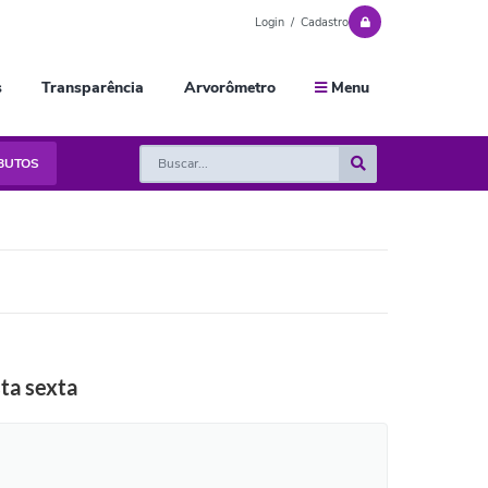
Login / Cadastro
s
Transparência
Arvorômetro
Menu
IBUTOS
ta sexta