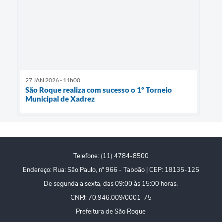
27 JAN 2026 - 11h00
São Roque realiza com sucesso o 1º Torneio
Municipal de Xadrez
Telefone: (11) 4784-8500
Endereço: Rua: São Paulo, nº 966 - Taboão | CEP: 18135-125
De segunda a sexta, das 09:00 às 15:00 horas.
CNPJ: 70.946.009/0001-75
Prefeitura de São Roque