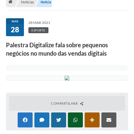
Notícias
Notícia
Terceiro Setor
Atribuições
MAR
28 MAR 2021
28
ESPORTE
Transparência
Palestra Digitalize fala sobre pequenos
Arvorômetro
negócios no mundo das vendas digitais
Secretarias/Departamentos
Editais
Lista Telefônica
A Nossa Cidade
COMPARTILHAR
Agenda de Eventos
Audiência Pública