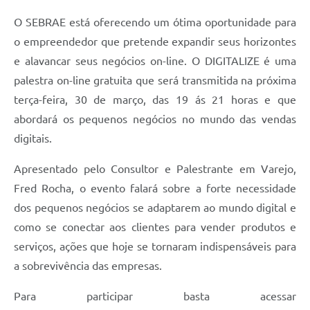
Conselhos Municipais
O SEBRAE está oferecendo um ótima oportunidade para
Cadastro de voluntários - Lei n° 5.205/21
o empreendedor que pretende expandir seus horizontes
e alavancar seus negócios on-line. O DIGITALIZE é uma
Central de Serviço
palestra on-line gratuita que será transmitida na próxima
Consulta Pública: Revisão Plano Diretor
terça-feira, 30 de março, das 19 ás 21 horas e que
abordará os pequenos negócios no mundo das vendas
Contas Públicas
digitais.
Creches
Apresentado pelo Consultor e Palestrante em Varejo,
Cronograma coleta de lixo e seletiva
Fred Rocha, o evento falará sobre a forte necessidade
dos pequenos negócios se adaptarem ao mundo digital e
Banco do Povo
como se conectar aos clientes para vender produtos e
Biblioteca
serviços, ações que hoje se tornaram indispensáveis para
a sobrevivência das empresas.
Bancos conveniados e serviços disponíveis
Para participar basta acessar
Bolsas de estudo da Escola Cooperativa