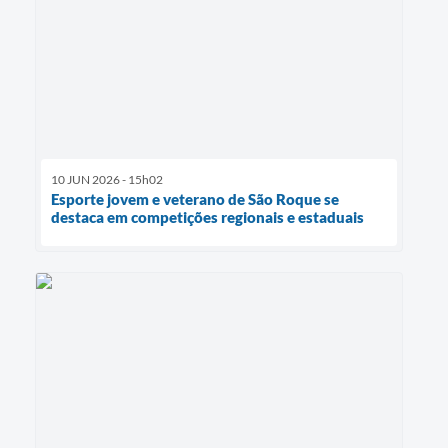
PPA - Plano Plurianual 2026 / 2029
PROCON SR
Qualifica São Roque
Sala do Empreendedor - Licenciamento Municipal para MEI
10 JUN 2026 - 15h02
SEBRAE Aqui
Esporte jovem e veterano de São Roque se
destaca em competições regionais e estaduais
Secretaria de Saúde
SIC
2ª Via de Tributos
FAQ - Perguntas frequentes
Contato