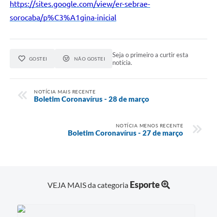
https://sites.google.com/view/er-sebrae-
sorocaba/p%C3%A1gina-inicial
Defesa Civil
Departamento de Bem-Estar Social
Seja o primeiro a curtir esta
Divisão de Rendas
GOSTEI
NÃO GOSTEI
notícia.
Fundo Social
NOTÍCIA MAIS RECENTE
Boletim Coronavírus - 28 de março
Horários de Ônibus - Jundiá
Inscrições para o Castramóvel
NOTÍCIA MENOS RECENTE
Boletim Coronavírus - 27 de março
Nota Fiscal de Serviço Eletrônica
Notícias
Esporte
VEJA MAIS da categoria
Ouvidorias
Postos de Atendimento ao Trabalhador (PAT)