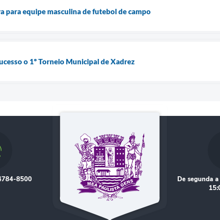
iva para equipe masculina de futebol de campo
ucesso o 1º Torneio Municipal de Xadrez
 4784-8500
De segunda a 
15: