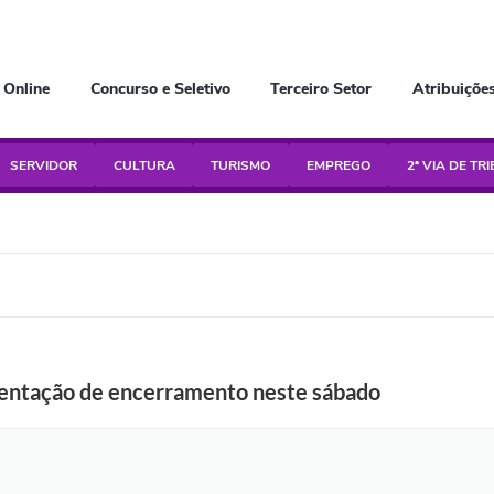
 Online
Concurso e Seletivo
Terceiro Setor
Atribuiçõe
SERVIDOR
CULTURA
TURISMO
EMPREGO
2ª VIA DE TR
resentação de encerramento neste sábado