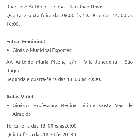
Rua: José Antônio Espinha – São João Novo
Defesa Civil
Quarta e sexta-feira das 08:00 às 10: 00 e das 14: 00 às
16:00.
Departamento de Bem-Estar Social
Divisão de Rendas
Futsal Feminino:
Ginásio Municipal Esportes
Fundo Social
Av. Antônio Maria Picena, s/n – Vila Junqueira – São
Horários de Ônibus - Jundiá
Roque
Inscrições para o Castramóvel
Segunda e quarta-feira das 18: 00 às 20:00.
Nota Fiscal de Serviço Eletrônica
Aulas Vôlei:
Notícias
Ginásio: Professora Regina Fátima Costa Vaz de
Almeida
Ouvidorias
Terça-feira das 18: 00hs às20:00
Postos de Atendimento ao Trabalhador (PAT)
Quinta-feira das 18:30 às 20: 30