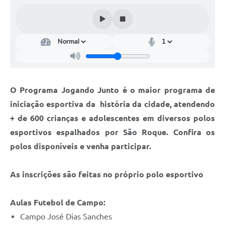
Conselhos Municipais
Cadastro de voluntários - Lei n° 5.205/21
Central de Serviço
Consulta Pública: Revisão Plano Diretor
O Programa Jogando Junto é o maior programa de
Contas Públicas
iniciação esportiva da história da cidade, atendendo
Creches
+ de 600 crianças e adolescentes em diversos polos
esportivos espalhados por São Roque. Confira os
Cronograma coleta de lixo e seletiva
polos disponíveis e venha participar.
Banco do Povo
As inscrições são feitas no próprio polo esportivo
Biblioteca
Bancos conveniados e serviços disponíveis
Aulas Futebol de Campo:
Campo José Dias Sanches
Bolsas de estudo da Escola Cooperativa