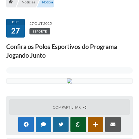
Notícias
Notícia
Terceiro Setor
Atribuições
OUT
27 OUT 2025
27
ESPORTE
Transparência
Confira os Polos Esportivos do Programa
Arvorômetro
Jogando Junto
Secretarias/Departamentos
Editais
Lista Telefônica
A Nossa Cidade
COMPARTILHAR
Agenda de Eventos
Audiência Pública