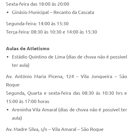
Sexta-feira das 18:00 às 20:00
PPA - Plano Plurianual 2026 / 2029
Ginásio Municipal – Recanto da Cascata
PROCON SR
Segunda-feira: 14:00 às 15:30
Qualifica São Roque
Terça-feira: 08:30 às 10:30 e 14:00 às 15:30
Sala do Empreendedor - Licenciamento Municipal para MEI
Aulas de Atletismo
Estádio Quintino de Lima (dias de chuva não é possível
SEBRAE Aqui
ter aula)
Secretaria de Saúde
Av. Antônio Maria Picena, 124 – Vila Junqueira – São
SIC
Roque
Segunda, Quarta e sexta-feira das 08:30 às 10:30 hrs e
2ª Via de Tributos
15:00 às 17:00 horas
FAQ - Perguntas frequentes
Areninha Vila Amaral (dias de chuva não é possível ter
aula)
Contato
Av. Madre Silva, s/n – Vila Amaral – São Roque