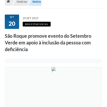
Notícias
Notícia
Terceiro Setor
Atribuições
SET
20 SET 2025
20
BEM ESTAR SOCIAL
Transparência
São Roque promove evento do Setembro
Arvorômetro
Verde em apoio à inclusão da pessoa com
Secretarias/Departamentos
deficiência
Editais
Lista Telefônica
A Nossa Cidade
Agenda de Eventos
Audiência Pública