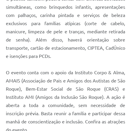
PPA - Plano Plurianual 2026 / 2029
simultâneas, como brinquedos infantis, apresentações
com palhaços, carinha pintada e serviços de beleza
PROCON SR
exclusivos para famílias atípicas (corte de cabelo,
Qualifica São Roque
manicure, limpeza de pele e tranças, mediante retirada
de senha). Além disso, haverá orientação sobre
Sala do Empreendedor - Licenciamento Municipal para MEI
transporte, cartão de estacionamento, CIPTEA, CadÚnico
e isenções para PCDs.
SEBRAE Aqui
Secretaria de Saúde
O evento conta com o apoio da Instituto Corpo & Alma,
AMAIS (Associação de Pais e Amigos dos Autistas de São
SIC
Roque), Bem-Estar Social de São Roque (CRAS) e
2ª Via de Tributos
Instituto AMI (Amigos da Inclusão São Roque). A ação é
aberta a toda a comunidade, sem necessidade de
FAQ - Perguntas frequentes
inscrição prévia. Basta reunir a família e participar dessa
Contato
manhã de conscientização e inclusão. Confira as atrações
do evento