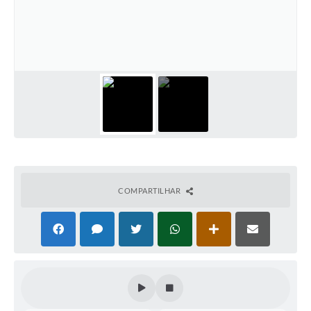
Conselhos Municipais
Cadastro de voluntários - Lei n° 5.205/21
Central de Serviço
Consulta Pública: Revisão Plano Diretor
Contas Públicas
Creches
Cronograma coleta de lixo e seletiva
COMPARTILHAR
Banco do Povo
Biblioteca
Bancos conveniados e serviços disponíveis
Bolsas de estudo da Escola Cooperativa