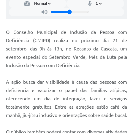
Defesa Civil
Departamento de Bem-Estar Social
O Conselho Municipal de Inclusão da Pessoa com
Divisão de Rendas
Deficiência (CMIPD) realiza no próximo dia 21 de
setembro, das 9h às 13h, no Recanto da Cascata, um
Fundo Social
evento especial do Setembro Verde, Mês da Luta pela
Horários de Ônibus - Jundiá
Inclusão da Pessoa com Deficiência.
Inscrições para o Castramóvel
A ação busca dar visibilidade à causa das pessoas com
Nota Fiscal de Serviço Eletrônica
deficiência e valorizar o papel das famílias atípicas,
oferecendo um dia de integração, lazer e serviços
Notícias
totalmente gratuitos. Entre as atrações estão café da
Ouvidorias
manhã, jiu-jítsu inclusivo e orientações sobre saúde bucal.
Postos de Atendimento ao Trabalhador (PAT)
O público também poderá contar com diversas atividades