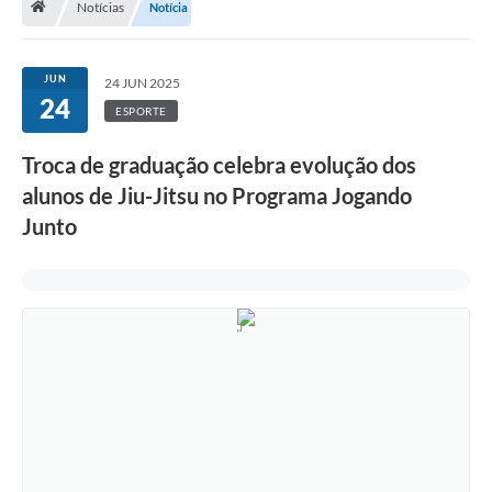
Notícias
Notícia
Terceiro Setor
Atribuições
JUN
24 JUN 2025
24
ESPORTE
Transparência
Troca de graduação celebra evolução dos
Arvorômetro
alunos de Jiu-Jitsu no Programa Jogando
Secretarias/Departamentos
Junto
Editais
Lista Telefônica
A Nossa Cidade
Agenda de Eventos
Audiência Pública