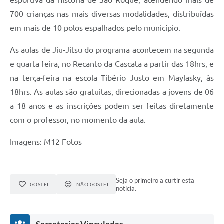
PPA - Plano Plurianual 2026 / 2029
700 crianças nas mais diversas modalidades, distribuídas
em mais de 10 polos espalhados pelo município.
PROCON SR
As aulas de Jiu-Jitsu do programa acontecem na segunda
Qualifica São Roque
e quarta feira, no Recanto da Cascata a partir das 18hrs, e
Sala do Empreendedor - Licenciamento Municipal para MEI
na terça-feira na escola Tibério Justo em Maylasky, às
18hrs. As aulas são gratuitas, direcionadas a jovens de 06
SEBRAE Aqui
a 18 anos e as inscrições podem ser feitas diretamente
Secretaria de Saúde
com o professor, no momento da aula.
SIC
Imagens: M12 Fotos
2ª Via de Tributos
Seja o primeiro a curtir esta
FAQ - Perguntas frequentes
GOSTEI
NÃO GOSTEI
notícia.
Contato