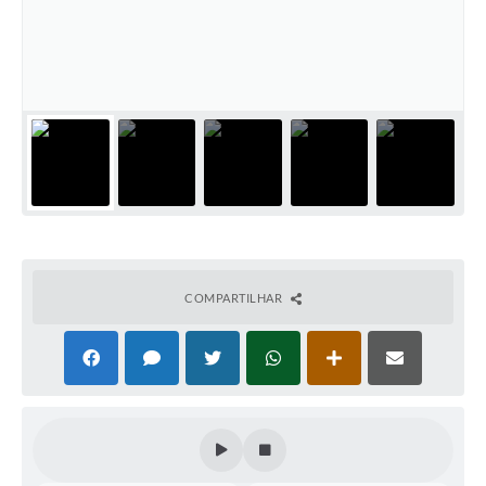
Conselhos Municipais
Cadastro de voluntários - Lei n° 5.205/21
Central de Serviço
Consulta Pública: Revisão Plano Diretor
Contas Públicas
Creches
Cronograma coleta de lixo e seletiva
COMPARTILHAR
Banco do Povo
Biblioteca
Bancos conveniados e serviços disponíveis
Bolsas de estudo da Escola Cooperativa