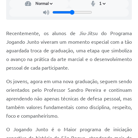
Defesa Civil
Departamento de Bem-Estar Social
Recentemente, os alunos de Jiu-Jitsu do Programa
Divisão de Rendas
Jogando Junto viveram um momento especial com a tão
aguardada troca de graduação, uma etapa que simboliza
Fundo Social
o avanço na prática da arte marcial e o desenvolvimento
Horários de Ônibus - Jundiá
pessoal de cada participante.
Inscrições para o Castramóvel
Os jovens, agora em uma nova graduação, seguem sendo
orientados pelo Professor Sandro Pereira e continuam
Nota Fiscal de Serviço Eletrônica
aprendendo não apenas técnicas de defesa pessoal, mas
Notícias
também valores fundamentais como disciplina, respeito,
foco e companheirismo.
Ouvidorias
O Jogando Junto é o Maior programa de iniciação
Postos de Atendimento ao Trabalhador (PAT)
esportiva da história de São Roque, atendendo mais de