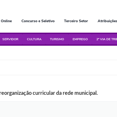
 Online
Concurso e Seletivo
Terceiro Setor
Atribuiçõe
SERVIDOR
CULTURA
TURISMO
EMPREGO
2ª VIA DE TR
eorganização curricular da rede municipal.