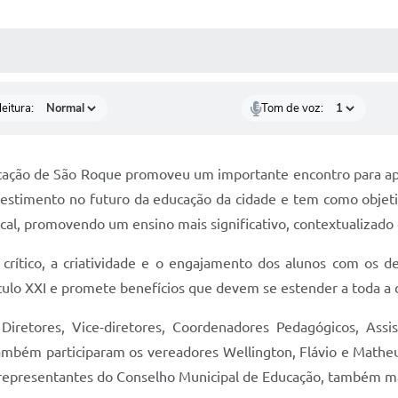
 MÍDIAS
RECEBA NOTÍCIAS
eitura:
Tom de voz:
cação de São Roque promoveu um importante encontro para apre
nvestimento no futuro da educação da cidade e tem como objeti
ocal, promovendo um ensino mais significativo, contextualizado 
 crítico, a criatividade e o engajamento dos alunos com os 
éculo XXI e promete benefícios que devem se estender a toda a
retores, Vice-diretores, Coordenadores Pedagógicos, Assis
 Também participaram os vereadores Wellington, Flávio e Mat
e, representantes do Conselho Municipal de Educação, também 