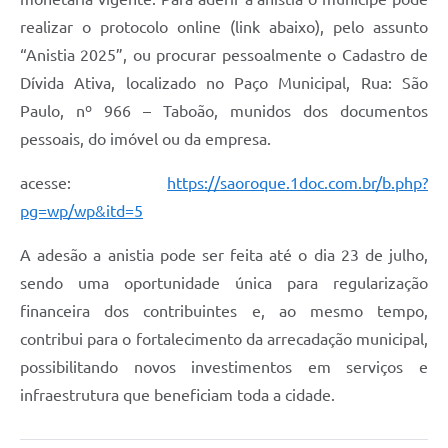
realizar o protocolo online (link abaixo), pelo assunto
Defesa Civil
“Anistia 2025”, ou procurar pessoalmente o Cadastro de
Departamento de Bem-Estar Social
Dívida Ativa, localizado no Paço Municipal, Rua: São
Paulo, nº 966 – Taboão, munidos dos documentos
Divisão de Rendas
pessoais, do imóvel ou da empresa.
Fundo Social
acesse:
https://saoroque.1doc.com.br/b.php?
Horários de Ônibus - Jundiá
pg=wp/wp&itd=5
Inscrições para o Castramóvel
A adesão a anistia pode ser feita até o dia 23 de julho,
sendo uma oportunidade única para regularização
Nota Fiscal de Serviço Eletrônica
financeira dos contribuintes e, ao mesmo tempo,
Notícias
contribui para o fortalecimento da arrecadação municipal,
possibilitando novos investimentos em serviços e
Ouvidorias
infraestrutura que beneficiam toda a cidade.
Postos de Atendimento ao Trabalhador (PAT)