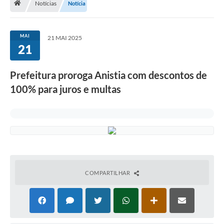
Notícias
Notícia
Terceiro Setor
Atribuições
MAI
21 MAI 2025
21
Transparência
Prefeitura proroga Anistia com descontos de
Arvorômetro
100% para juros e multas
Secretarias/Departamentos
Editais
Lista Telefônica
A Nossa Cidade
COMPARTILHAR
Agenda de Eventos
Audiência Pública