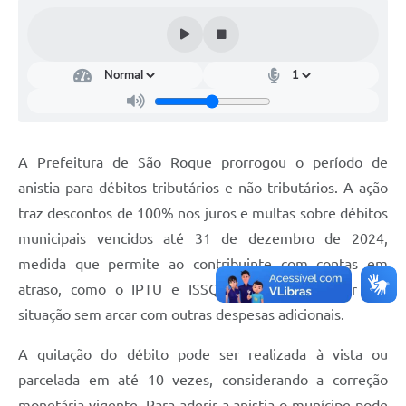
Conselhos Municipais
Cadastro de voluntários - Lei n° 5.205/21
Central de Serviço
Consulta Pública: Revisão Plano Diretor
A Prefeitura de São Roque prorrogou o período de
Contas Públicas
anistia para débitos tributários e não tributários. A ação
Creches
traz descontos de 100% nos juros e multas sobre débitos
municipais vencidos até 31 de dezembro de 2024,
Cronograma coleta de lixo e seletiva
medida que permite ao contribuinte com contas em
Banco do Povo
atraso, como o IPTU e ISSQN, possa regularizar sua
situação sem arcar com outras despesas adicionais.
Biblioteca
A quitação do débito pode ser realizada à vista ou
Bancos conveniados e serviços disponíveis
parcelada em até 10 vezes, considerando a correção
Bolsas de estudo da Escola Cooperativa
monetária vigente. Para aderir a anistia o munícipe pode