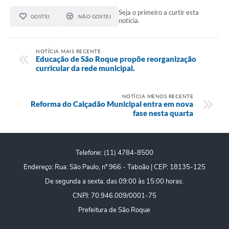
PPA - Plano Plurianual 2026 / 2029
Seja o primeiro a curtir esta
GOSTEI
NÃO GOSTEI
notícia.
PROCON SR
NOTÍCIA MAIS RECENTE
Qualifica São Roque
Educação de São Roque propõe reorganização
curricular da rede municipal.
Sala do Empreendedor - Licenciamento Municipal para MEI
NOTÍCIA MENOS RECENTE
SEBRAE Aqui
Reforma do Calçadão Municipal entra em nova
fase nesta quarta
Secretaria de Saúde
SIC
Telefone: (11) 4784-8500
2ª Via de Tributos
Endereço: Rua: São Paulo, nº 966 - Taboão | CEP: 18135-125
De segunda a sexta, das 09:00 às 15:00 horas.
FAQ - Perguntas frequentes
CNPJ: 70.946.009/0001-75
Contato
Prefeitura de São Roque