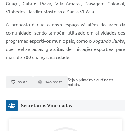
Guaçu, Gabriel Pizza, Vila Amaral, Paisagem Colonial,
PPA - Plano Plurianual 2026 / 2029
Vinhedos, Jardim Mosteiro e Santa Vitória.
PROCON SR
A proposta é que o novo espaço vá além do lazer da
Qualifica São Roque
comunidade, sendo também utilizado em atividades dos
programas esportivos municipais, como o
Jogando Junto
,
Sala do Empreendedor - Licenciamento Municipal para MEI
que realiza aulas gratuitas de iniciação esportiva para
SEBRAE Aqui
mais de 700 crianças na cidade.
Secretaria de Saúde
Seja o primeiro a curtir esta
SIC
GOSTEI
NÃO GOSTEI
notícia.
2ª Via de Tributos
Secretarias Vinculadas
FAQ - Perguntas frequentes
Contato