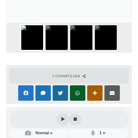
Conselhos Municipais
Cadastro de voluntários - Lei n° 5.205/21
Central de Serviço
Consulta Pública: Revisão Plano Diretor
Contas Públicas
Creches
COMPARTILHAR
Cronograma coleta de lixo e seletiva
Banco do Povo
Biblioteca
Bancos conveniados e serviços disponíveis
Bolsas de estudo da Escola Cooperativa