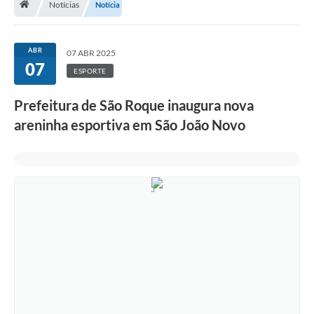
Notícias
Notícia
Terceiro Setor
Atribuições
ABR
07 ABR 2025
07
ESPORTE
Transparência
Prefeitura de São Roque inaugura nova
Arvorômetro
areninha esportiva em São João Novo
Secretarias/Departamentos
Editais
Lista Telefônica
A Nossa Cidade
Agenda de Eventos
Audiência Pública