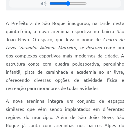
Defesa Civil
A Prefeitura de São Roque inaugurou, na tarde desta
Departamento de Bem-Estar Social
quinta-feira, a nova areninha esportiva no bairro São
Divisão de Rendas
João Novo. O espaço, que leva o nome de
Centro de
Lazer Vereador Ademar Marreiro, se destaca
como um
Fundo Social
dos complexos esportivos mais modernos da cidade. A
Horários de Ônibus - Jundiá
estrutura conta com quadra poliesportiva, parquinho
infantil, pista de caminhada e academia ao ar livre,
Inscrições para o Castramóvel
oferecendo diversas opções de atividade física e
Nota Fiscal de Serviço Eletrônica
recreação para moradores de todas as idades.
Notícias
A nova areninha integra um conjunto de espaços
similares que vêm sendo implantados em diferentes
Ouvidorias
regiões do município. Além de São João Novo, São
Postos de Atendimento ao Trabalhador (PAT)
Roque já conta com areninhas nos bairros Alpes do