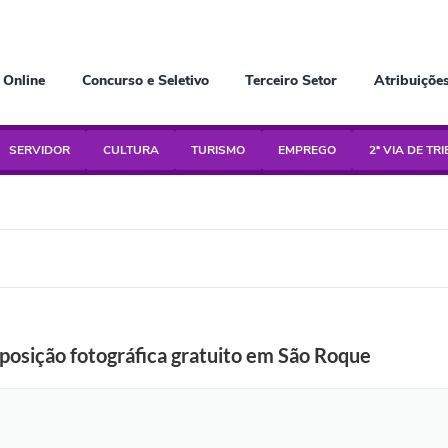
 Online
Concurso e Seletivo
Terceiro Setor
Atribuiçõe
SERVIDOR
CULTURA
TURISMO
EMPREGO
2ª VIA DE TR
osição fotográfica gratuito em São Roque