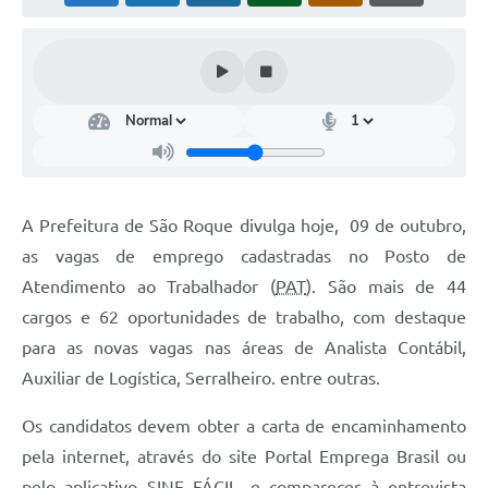
Conselhos Municipais
Cadastro de voluntários - Lei n° 5.205/21
Central de Serviço
Consulta Pública: Revisão Plano Diretor
Contas Públicas
A Prefeitura de São Roque divulga hoje, 09 de outubro,
Creches
as vagas de emprego cadastradas no Posto de
Atendimento ao Trabalhador (
PAT
). São mais de 44
Cronograma coleta de lixo e seletiva
cargos e 62 oportunidades de trabalho, com destaque
Banco do Povo
para as novas vagas nas áreas de Analista Contábil,
Auxiliar de Logística, Serralheiro. entre outras.
Biblioteca
Os candidatos devem obter a carta de encaminhamento
Bancos conveniados e serviços disponíveis
pela internet, através do site Portal Emprega Brasil ou
Bolsas de estudo da Escola Cooperativa
pelo aplicativo SINE FÁCIL, e comparecer à entrevista