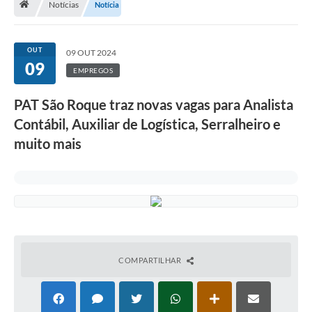
Notícias
Notícia
Terceiro Setor
Atribuições
OUT
09 OUT 2024
09
EMPREGOS
Transparência
PAT São Roque traz novas vagas para Analista
Arvorômetro
Contábil, Auxiliar de Logística, Serralheiro e
Secretarias/Departamentos
muito mais
Editais
Lista Telefônica
A Nossa Cidade
Agenda de Eventos
COMPARTILHAR
Audiência Pública