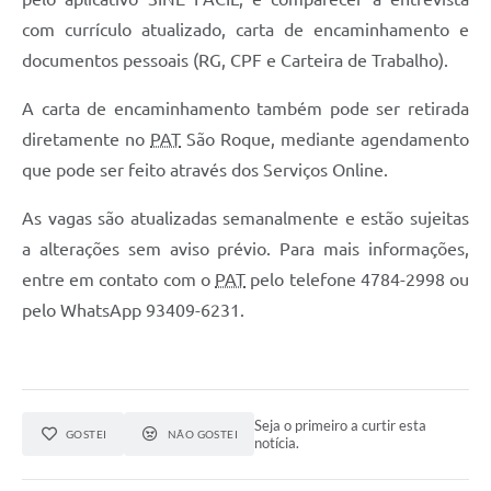
com currículo atualizado, carta de encaminhamento e
Defesa Civil
documentos pessoais (RG, CPF e Carteira de Trabalho).
Departamento de Bem-Estar Social
A carta de encaminhamento também pode ser retirada
Divisão de Rendas
diretamente no
PAT
São Roque, mediante agendamento
que pode ser feito através dos Serviços Online.
Fundo Social
As vagas são atualizadas semanalmente e estão sujeitas
Horários de Ônibus - Jundiá
a alterações sem aviso prévio. Para mais informações,
Inscrições para o Castramóvel
entre em contato com o
PAT
pelo telefone 4784-2998 ou
pelo WhatsApp 93409-6231.
Nota Fiscal de Serviço Eletrônica
Notícias
Ouvidorias
Seja o primeiro a curtir esta
GOSTEI
NÃO GOSTEI
notícia.
Postos de Atendimento ao Trabalhador (PAT)