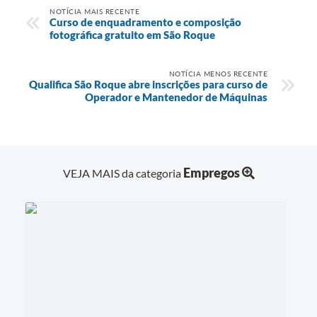
NOTÍCIA MAIS RECENTE
PPA - Plano Plurianual 2026 / 2029
Curso de enquadramento e composição
fotográfica gratuito em São Roque
PROCON SR
Qualifica São Roque
NOTÍCIA MENOS RECENTE
Qualifica São Roque abre inscrições para curso de
Operador e Mantenedor de Máquinas
Sala do Empreendedor - Licenciamento Municipal para MEI
SEBRAE Aqui
Secretaria de Saúde
Empregos
VEJA MAIS da categoria
SIC
2ª Via de Tributos
FAQ - Perguntas frequentes
Contato