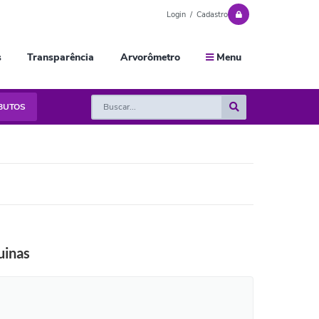
Login / Cadastro
s
Transparência
Arvorômetro
Menu
IBUTOS
uinas