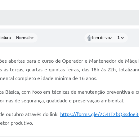
 MÍDIAS
RECEBA NOTÍCIAS
eitura:
Tom de voz:
ções abertas para o curso de Operador e Mantenedor de Máquin
às terças, quartas e quintas-feiras, das 18h às 22h, totaliza
mental completo e idade mínima de 16 anos.
ica Básica, com foco em técnicas de manutenção preventiva e c
normas de segurança, qualidade e preservação ambiental.
de outubro através do link:
https://forms.gle/2G4LTzbQ3sdoe
setor produtivo.