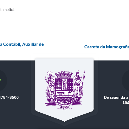
ta notícia.
 Contábil, Auxiliar de
Carreta da Mamografi
 4784-8500
De segunda a 
15: