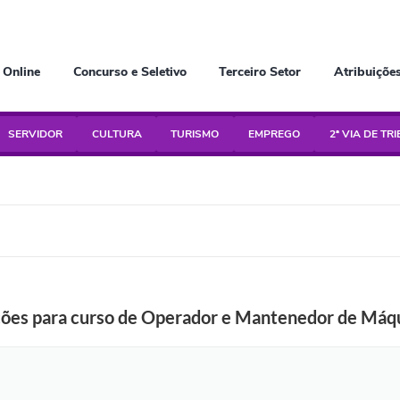
 Online
Concurso e Seletivo
Terceiro Setor
Atribuiçõe
SERVIDOR
CULTURA
TURISMO
EMPREGO
2ª VIA DE TR
ições para curso de Operador e Mantenedor de Máq