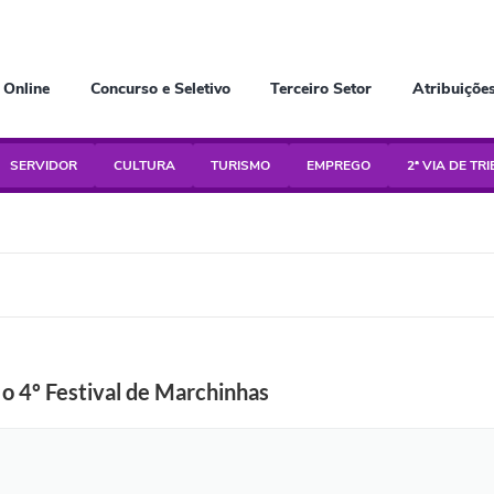
 Online
Concurso e Seletivo
Terceiro Setor
Atribuiçõe
SERVIDOR
CULTURA
TURISMO
EMPREGO
2ª VIA DE TR
 o 4º Festival de Marchinhas