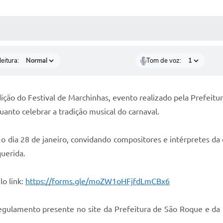
 MÍDIAS
RECEBA NOTÍCIAS
eitura:
Tom de voz:
ição do Festival de Marchinhas, evento realizado pela Prefeitur
uanto celebrar a tradição musical do carnaval.
 o dia 28 de janeiro, convidando compositores e intérpretes da 
querida.
o link:
https://forms.gle/moZW1oHFjfdLmCBx6
regulamento presente no site da Prefeitura de São Roque e da 