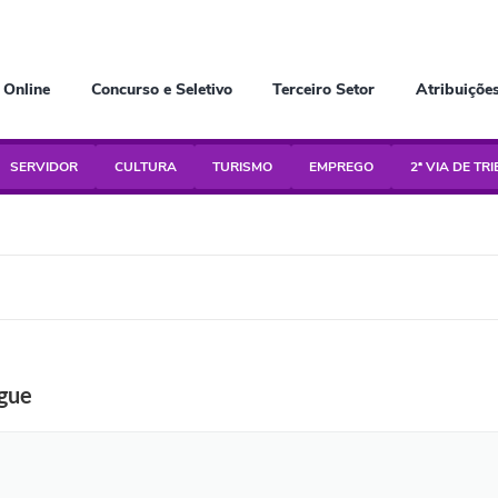
 Online
Concurso e Seletivo
Terceiro Setor
Atribuiçõe
SERVIDOR
CULTURA
TURISMO
EMPREGO
2ª VIA DE TR
gue