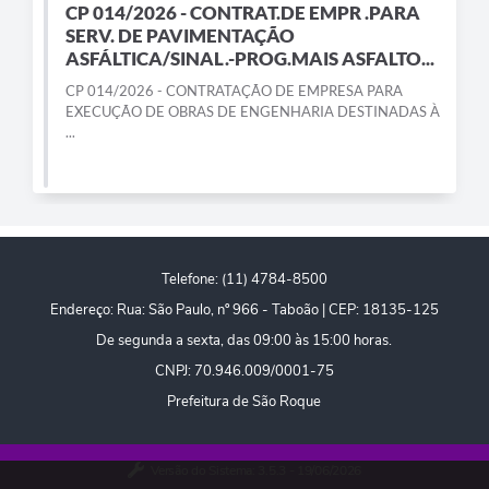
CP 014/2026 - CONTRAT.DE EMPR .PARA
PPA - Plano Plurianual 2026 / 2029
SERV. DE PAVIMENTAÇÃO
ASFÁLTICA/SINAL.-PROG.MAIS ASFALTO...
PROCON SR
CP 014/2026 - CONTRATAÇÃO DE EMPRESA PARA
EXECUÇÃO DE OBRAS DE ENGENHARIA DESTINADAS À
Qualifica São Roque
...
Sala do Empreendedor - Licenciamento Municipal para MEI
SEBRAE Aqui
Secretaria de Saúde
Telefone: (11) 4784-8500
SIC
Endereço: Rua: São Paulo, nº 966 - Taboão | CEP: 18135-125
De segunda a sexta, das 09:00 às 15:00 horas.
2ª Via de Tributos
CNPJ: 70.946.009/0001-75
FAQ - Perguntas frequentes
Prefeitura de São Roque
Contato
Versão do Sistema:
3.5.3 - 19/06/2026