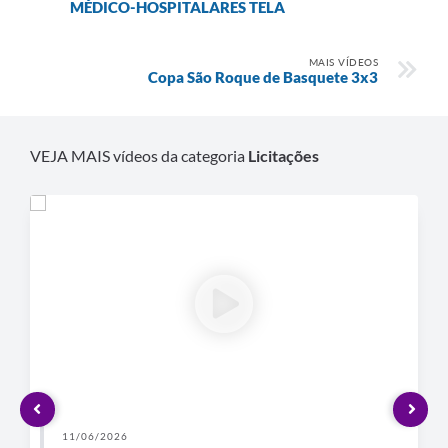
MÉDICO-HOSPITALARES TELA
Defesa Civil
MAIS VÍDEOS
Copa São Roque de Basquete 3x3
Departamento de Bem-Estar Social
Divisão de Rendas
VEJA MAIS vídeos da categoria
Licitações
Fundo Social
Horários de Ônibus - Jundiá
Inscrições para o Castramóvel
Nota Fiscal de Serviço Eletrônica
Notícias
Ouvidorias
Postos de Atendimento ao Trabalhador (PAT)
11/06/2026