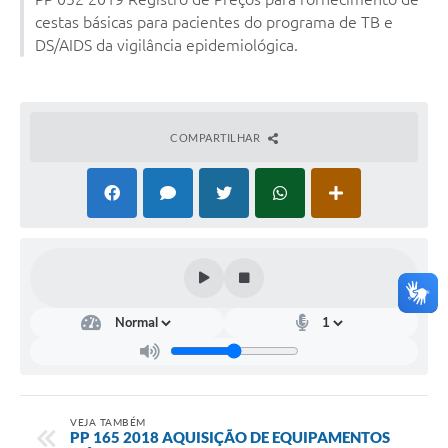
Conselhos Municipais
cestas básicas para pacientes do programa de TB e
DS/AIDS da vigilância epidemiológica.
Cadastro de voluntários - Lei n° 5.205/21
Central de Serviço
Consulta Pública: Revisão Plano Diretor
COMPARTILHAR
Contas Públicas
Creches
Cronograma coleta de lixo e seletiva
Banco do Povo
Biblioteca
Bancos conveniados e serviços disponíveis
VEJA TAMBÉM
PP 165 2018 AQUISIÇÃO DE EQUIPAMENTOS
Bolsas de estudo da Escola Cooperativa