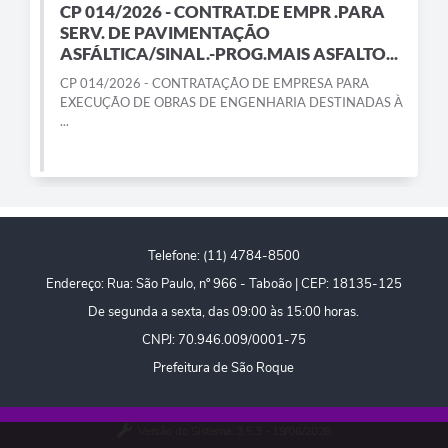
CP 014/2026 - CONTRAT.DE EMPR .PARA
PPA - Plano Plurianual 2026 / 2029
SERV. DE PAVIMENTAÇÃO
ASFÁLTICA/SINAL.-PROG.MAIS ASFALTO...
PROCON SR
CP 014/2026 - CONTRATAÇÃO DE EMPRESA PARA
EXECUÇÃO DE OBRAS DE ENGENHARIA DESTINADAS À
Qualifica São Roque
...
Sala do Empreendedor - Licenciamento Municipal para MEI
SEBRAE Aqui
Secretaria de Saúde
Telefone: (11) 4784-8500
SIC
Endereço: Rua: São Paulo, nº 966 - Taboão | CEP: 18135-125
De segunda a sexta, das 09:00 às 15:00 horas.
2ª Via de Tributos
CNPJ: 70.946.009/0001-75
FAQ - Perguntas frequentes
Prefeitura de São Roque
Contato
Versão do Sistema:
3.5.3 - 19/06/2026