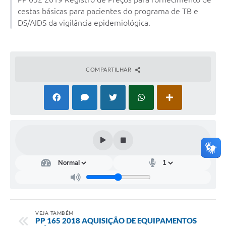
Conselhos Municipais
cestas básicas para pacientes do programa de TB e
DS/AIDS da vigilância epidemiológica.
Cadastro de voluntários - Lei n° 5.205/21
Central de Serviço
Consulta Pública: Revisão Plano Diretor
COMPARTILHAR
Contas Públicas
Creches
Cronograma coleta de lixo e seletiva
Banco do Povo
Biblioteca
Bancos conveniados e serviços disponíveis
VEJA TAMBÉM
PP 165 2018 AQUISIÇÃO DE EQUIPAMENTOS
Bolsas de estudo da Escola Cooperativa