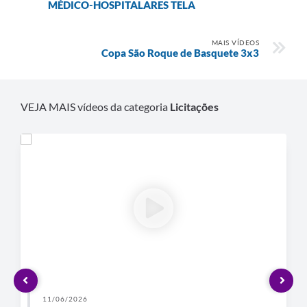
MÉDICO-HOSPITALARES TELA
Defesa Civil
MAIS VÍDEOS
Copa São Roque de Basquete 3x3
Departamento de Bem-Estar Social
Divisão de Rendas
VEJA MAIS vídeos da categoria
Licitações
Fundo Social
Horários de Ônibus - Jundiá
Inscrições para o Castramóvel
Nota Fiscal de Serviço Eletrônica
Notícias
Ouvidorias
Postos de Atendimento ao Trabalhador (PAT)
11/06/2026