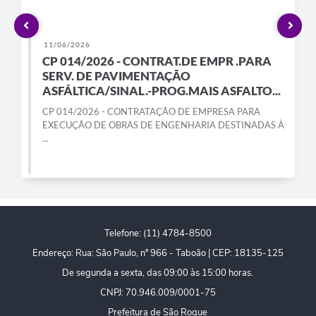
PPA - Plano Plurianual 2026 / 2029
PROCON SR
11/06/2026
CP 014/2026 - CONTRAT.DE EMPR .PARA
Qualifica São Roque
SERV. DE PAVIMENTAÇÃO
ASFÁLTICA/SINAL.-PROG.MAIS ASFALTO...
Sala do Empreendedor - Licenciamento Municipal para MEI
CP 014/2026 - CONTRATAÇÃO DE EMPRESA PARA
EXECUÇÃO DE OBRAS DE ENGENHARIA DESTINADAS À
SEBRAE Aqui
...
Secretaria de Saúde
SIC
2ª Via de Tributos
Telefone: (11) 4784-8500
Endereço: Rua: São Paulo, nº 966 - Taboão | CEP: 18135-125
FAQ - Perguntas frequentes
De segunda a sexta, das 09:00 às 15:00 horas.
Contato
CNPJ: 70.946.009/0001-75
Prefeitura de São Roque