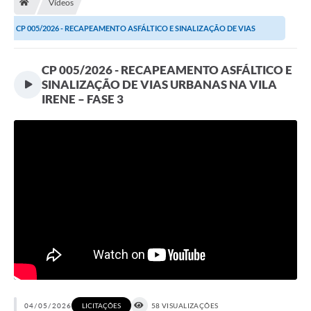
Vídeos
Terceiro Setor
CP 005/2026 - RECAPEAMENTO ASFÁLTICO E SINALIZAÇÃO DE VIAS
Atribuições
URBANAS NA VILA...
CP 005/2026 - RECAPEAMENTO ASFÁLTICO E
Transparência
SINALIZAÇÃO DE VIAS URBANAS NA VILA
IRENE – FASE 3
Arvorômetro
Secretarias/Departamentos
Editais
Lista Telefônica
A Nossa Cidade
Agenda de Eventos
Audiência Pública
04/05/2026
58 VISUALIZAÇÕES
LICITAÇÕES