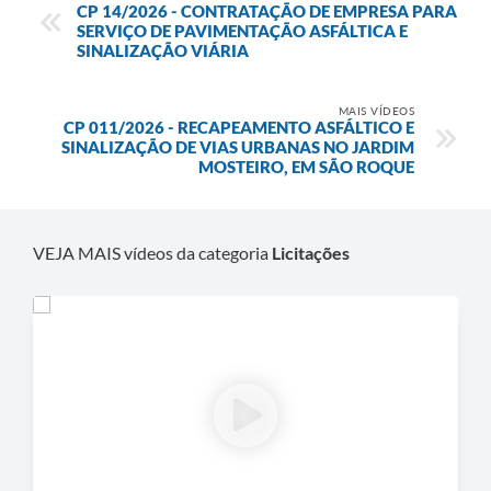
CP 14/2026 - CONTRATAÇÃO DE EMPRESA PARA
SERVIÇO DE PAVIMENTAÇÃO ASFÁLTICA E
Defesa Civil
SINALIZAÇÃO VIÁRIA
Departamento de Bem-Estar Social
MAIS VÍDEOS
CP 011/2026 - RECAPEAMENTO ASFÁLTICO E
Divisão de Rendas
SINALIZAÇÃO DE VIAS URBANAS NO JARDIM
MOSTEIRO, EM SÃO ROQUE
Fundo Social
Horários de Ônibus - Jundiá
VEJA MAIS vídeos da categoria
Licitações
Inscrições para o Castramóvel
Nota Fiscal de Serviço Eletrônica
Notícias
Ouvidorias
Postos de Atendimento ao Trabalhador (PAT)