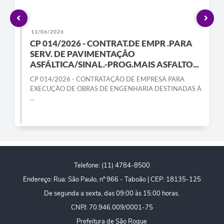
PPA - Plano Plurianual 2026 / 2029
PROCON SR
11/06/2026
CP 014/2026 - CONTRAT.DE EMPR .PARA
Qualifica São Roque
SERV. DE PAVIMENTAÇÃO
ASFÁLTICA/SINAL.-PROG.MAIS ASFALTO...
Sala do Empreendedor - Licenciamento Municipal para MEI
CP 014/2026 - CONTRATAÇÃO DE EMPRESA PARA
EXECUÇÃO DE OBRAS DE ENGENHARIA DESTINADAS À
SEBRAE Aqui
...
Secretaria de Saúde
SIC
2ª Via de Tributos
Telefone: (11) 4784-8500
Endereço: Rua: São Paulo, nº 966 - Taboão | CEP: 18135-125
FAQ - Perguntas frequentes
De segunda a sexta, das 09:00 às 15:00 horas.
Contato
CNPJ: 70.946.009/0001-75
Prefeitura de São Roque