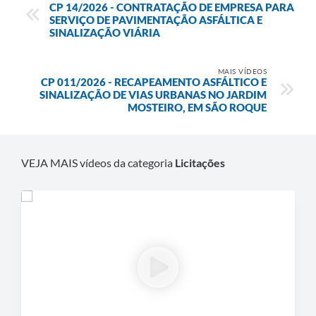
CP 14/2026 - CONTRATAÇÃO DE EMPRESA PARA
SERVIÇO DE PAVIMENTAÇÃO ASFÁLTICA E
Defesa Civil
SINALIZAÇÃO VIÁRIA
Departamento de Bem-Estar Social
MAIS VÍDEOS
CP 011/2026 - RECAPEAMENTO ASFÁLTICO E
Divisão de Rendas
SINALIZAÇÃO DE VIAS URBANAS NO JARDIM
MOSTEIRO, EM SÃO ROQUE
Fundo Social
Horários de Ônibus - Jundiá
VEJA MAIS vídeos da categoria
Licitações
Inscrições para o Castramóvel
Nota Fiscal de Serviço Eletrônica
Notícias
Ouvidorias
Postos de Atendimento ao Trabalhador (PAT)