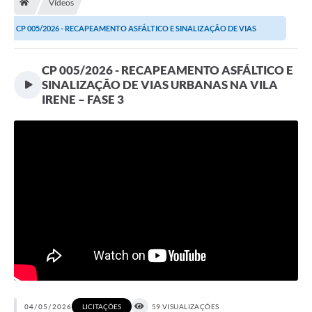
Vídeos
Terceiro Setor
CP 005/2026 - RECAPEAMENTO ASFÁLTICO E SINALIZAÇÃO DE VIAS
Atribuições
URBANAS NA VILA...
CP 005/2026 - RECAPEAMENTO ASFÁLTICO E
Transparência
SINALIZAÇÃO DE VIAS URBANAS NA VILA
IRENE – FASE 3
Arvorômetro
Secretarias/Departamentos
Editais
Lista Telefônica
A Nossa Cidade
Agenda de Eventos
Audiência Pública
04/05/2026
59 VISUALIZAÇÕES
LICITAÇÕES