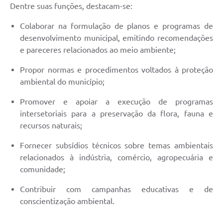
Dentre suas funções, destacam-se:
Defesa Civil
Colaborar na formulação de planos e programas de
desenvolvimento municipal, emitindo recomendações
Departamento de Bem-Estar Social
e pareceres relacionados ao meio ambiente;
Divisão de Rendas
Propor normas e procedimentos voltados à proteção
ambiental do município;
Fundo Social
Promover e apoiar a execução de programas
Horários de Ônibus - Jundiá
intersetoriais para a preservação da flora, fauna e
recursos naturais;
Inscrições para o Castramóvel
Fornecer subsídios técnicos sobre temas ambientais
Nota Fiscal de Serviço Eletrônica
relacionados à indústria, comércio, agropecuária e
Notícias
comunidade;
Contribuir com campanhas educativas e de
Ouvidorias
conscientização ambiental.
Postos de Atendimento ao Trabalhador (PAT)