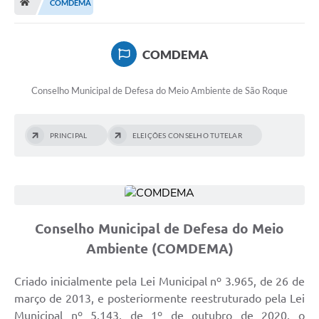
COMDEMA
Terceiro Setor
Atribuições
COMDEMA
Transparência
Conselho Municipal de Defesa do Meio Ambiente de São Roque
Arvorômetro
PRINCIPAL
ELEIÇÕES CONSELHO TUTELAR
Secretarias/Departamentos
Editais
Lista Telefônica
Conselho Municipal de Defesa do Meio
A Nossa Cidade
Ambiente (COMDEMA)
Agenda de Eventos
Criado inicialmente pela Lei Municipal nº 3.965, de 26 de
Audiência Pública
março de 2013, e posteriormente reestruturado pela Lei
Municipal nº 5.143, de 1º de outubro de 2020, o