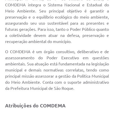
Conselhos Municipais
COMDEMA integra o Sistema Nacional e Estadual do
Meio Ambiente. Seu principal objetivo é garantir a
Cadastro de voluntários - Lei n° 5.205/21
preservação e o equilíbrio ecológico do meio ambiente,
assegurando seu uso sustentável para as presentes e
Central de Serviço
futuras gerações. Para isso, tanto o Poder Público quanto
a coletividade devem atuar na defesa, preservação e
Consulta Pública: Revisão Plano Diretor
recuperação ambiental do município.
Contas Públicas
O COMDEMA é um órgão consultivo, deliberativo e de
Creches
assessoramento do Poder Executivo em questões
ambientais. Sua atuação está fundamentada na legislação
Cronograma coleta de lixo e seletiva
municipal e demais normativas correlatas, tendo como
principal missão assessorar a gestão da Política Municipal
Banco do Povo
do Meio Ambiente. Conta com o suporte administrativo
da Prefeitura Municipal de São Roque.
Biblioteca
Bancos conveniados e serviços disponíveis
Atribuições do COMDEMA
Bolsas de estudo da Escola Cooperativa