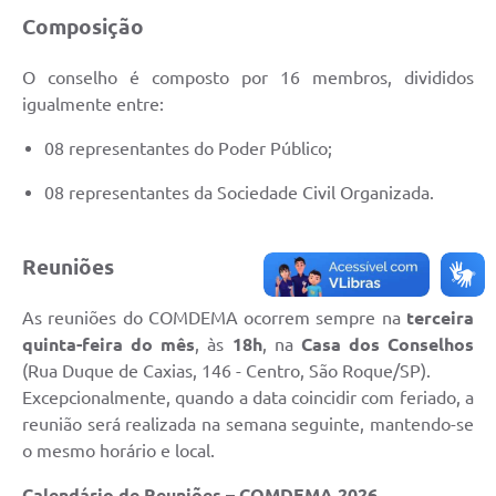
PPA - Plano Plurianual 2026 / 2029
Composição
PROCON SR
O conselho é composto por 16 membros, divididos
igualmente entre:
Qualifica São Roque
08 representantes do Poder Público;
Sala do Empreendedor - Licenciamento Municipal para MEI
08 representantes da Sociedade Civil Organizada.
SEBRAE Aqui
Secretaria de Saúde
Reuniões
SIC
As reuniões do COMDEMA ocorrem sempre na
terceira
quinta-feira do mês
, às
18h
, na
Casa dos Conselhos
2ª Via de Tributos
(Rua Duque de Caxias, 146 - Centro, São Roque/SP).
Excepcionalmente, quando a data coincidir com feriado, a
FAQ - Perguntas frequentes
reunião será realizada na semana seguinte, mantendo-se
Contato
o mesmo horário e local.
Calendário de Reuniões – COMDEMA 2026