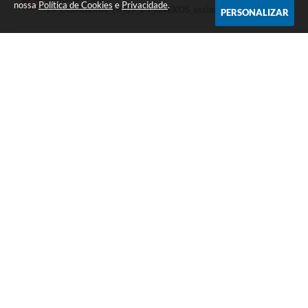
nossa
Política de Cookies
e
Privacidade
.
99_COMDEMA_18_09_25_ANEXOS_assinada
PERSONALIZAR
22/10/2025
download | ATA 98 - COMDEMA -
20_08_2025_E_LISTADEPRESENCA_deliberacao
27/10/2025
download | Ata 97 - COMDEMA - 17_07_2025_ANEXOS
04/08/2025
download | Ata 96 - COMDEMA -26_06_2025_assinada
16/07/2025
download | Ata 95 - COMDEMA -15_05_2025assinada
16/05/2025
download | ata_94_COMDEMA_17_04_2025_assinada
16/05/2025
download | ata_93_COMDEMA_20_03_2025_assinada
16/05/2025
download | ata_92_COMDEMA_20_02_2025_assinada