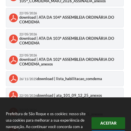
105ª_COMDEMA_MAIO_2026_ASSINADA_anexos
22/05/2026
download | ATA DA 104ª ASSEMBLEIA ORDINÁRIA DO
COMDEMA
22/05/2026
download | ATA DA 103ª ASSEMBLEIA ORDINÁRIA DO
COMDEMA
22/05/2026
download | ATA DA 102ª ASSEMBLEIA ORDINÁRIA DO
COMDEMA_anexos
download | lista_habilitacao_comdema
26/11/2025
download | ata_101_09_12_25_anexos
22/05/2026
22/05/2026
Prefeitura de São Roque e os cookies: nosso site
download | ata 100 - comdema 16_10_25_anexos
usa cookies para melhorar a sua experiência de
ACEITAR
navegação. Ao continuar você concorda com a
22/10/2025
download | ata