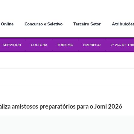
 Online
Concurso e Seletivo
Terceiro Setor
Atribuiçõe
SERVIDOR
CULTURA
TURISMO
EMPREGO
2ª VIA DE TR
aliza amistosos preparatórios para o Jomi 2026