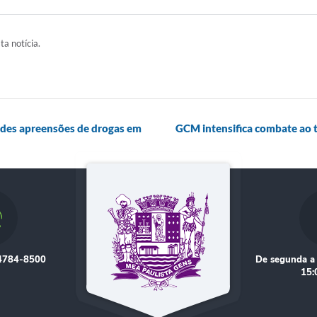
ta notícia.
ndes apreensões de drogas em
GCM intensifica combate ao 
 4784-8500
De segunda a 
15: