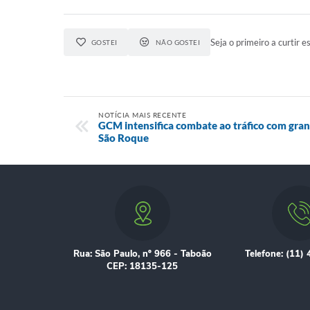
Seja o primeiro a curtir es
GOSTEI
NÃO GOSTEI
NOTÍCIA MAIS RECENTE
GCM intensifica combate ao tráfico com gra
São Roque
Rua: São Paulo, nº 966 - Taboão
Telefone: (11)
CEP: 18135-125