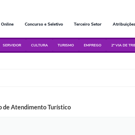
 Online
Concurso e Seletivo
Terceiro Setor
Atribuiçõe
SERVIDOR
CULTURA
TURISMO
EMPREGO
2ª VIA DE TR
o de Atendimento Turístico