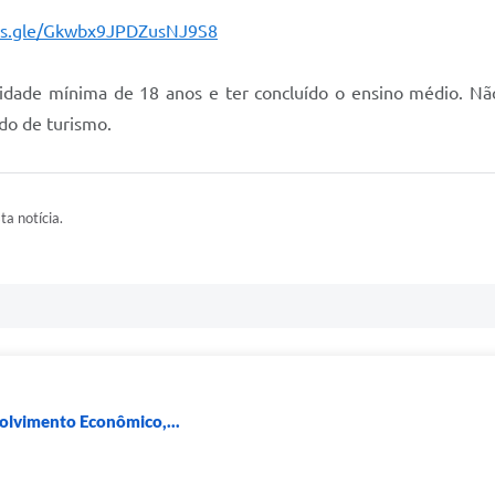
rms.gle/Gkwbx9JPDZusNJ9S8
er idade mínima de 18 anos e ter concluído o ensino médio. Nã
do de turismo.
ta notícia.
lvimento Econômico,...