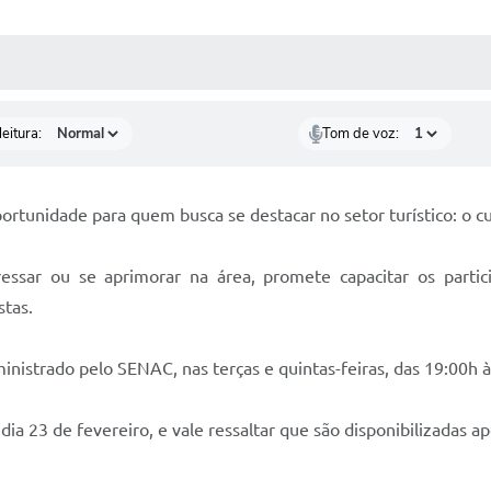
 MÍDIAS
RECEBA NOTÍCIAS
eitura:
Tom de voz:
ortunidade para quem busca se destacar no setor turístico: o c
ssar ou se aprimorar na área, promete capacitar os partici
stas.
nistrado pelo SENAC, nas terças e quintas-feiras, das 19:00h às
a 23 de fevereiro, e vale ressaltar que são disponibilizadas a