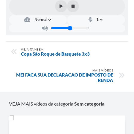
Defesa Civil
Departamento de Bem-Estar Social
Divisão de Rendas
Fundo Social
VEJA TAMBÉM
Copa São Roque de Basquete 3x3
Horários de Ônibus - Jundiá
MAIS VÍDEOS
MEI FACA SUA DECLARACAO DE IMPOSTO DE
Inscrições para o Castramóvel
RENDA
Nota Fiscal de Serviço Eletrônica
Notícias
VEJA MAIS vídeos da categoria
Sem categoria
Ouvidorias
Postos de Atendimento ao Trabalhador (PAT)