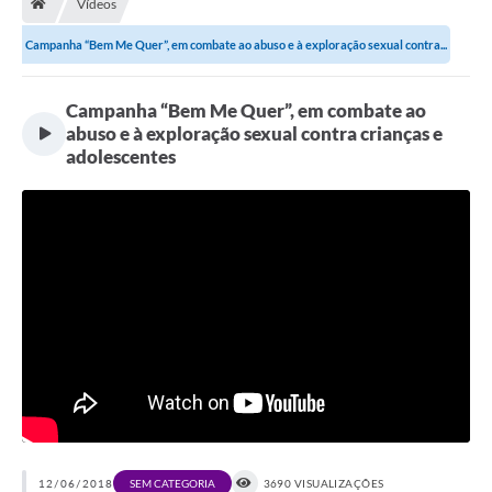
Vídeos
Terceiro Setor
Campanha “Bem Me Quer”, em combate ao abuso e à exploração sexual contra...
Atribuições
Campanha “Bem Me Quer”, em combate ao
Transparência
abuso e à exploração sexual contra crianças e
adolescentes
Arvorômetro
Secretarias/Departamentos
Editais
Lista Telefônica
A Nossa Cidade
Agenda de Eventos
Audiência Pública
12/06/2018
3690 VISUALIZAÇÕES
SEM CATEGORIA