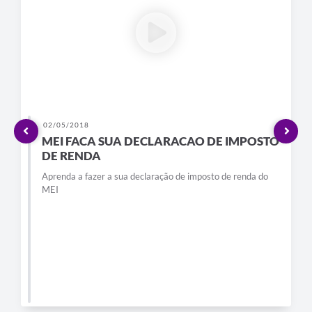
PPA - Plano Plurianual 2026 / 2029
PROCON SR
Qualifica São Roque
Sala do Empreendedor - Licenciamento Municipal para MEI
02/05/2018
SEBRAE Aqui
MEI FACA SUA DECLARACAO DE IMPOSTO
DE RENDA
Secretaria de Saúde
Aprenda a fazer a sua declaração de imposto de renda do
MEI
SIC
2ª Via de Tributos
FAQ - Perguntas frequentes
Contato