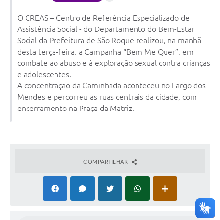
Conselhos Municipais
O CREAS – Centro de Referência Especializado de
Cadastro de voluntários - Lei n° 5.205/21
Assistência Social - do Departamento do Bem-Estar
Social da Prefeitura de São Roque realizou, na manhã
Central de Serviço
desta terça-feira, a Campanha “Bem Me Quer”, em
combate ao abuso e à exploração sexual contra crianças
Consulta Pública: Revisão Plano Diretor
e adolescentes.
A concentração da Caminhada aconteceu no Largo dos
Contas Públicas
Mendes e percorreu as ruas centrais da cidade, com
encerramento na Praça da Matriz.
Creches
Cronograma coleta de lixo e seletiva
Banco do Povo
COMPARTILHAR
Biblioteca
Bancos conveniados e serviços disponíveis
Bolsas de estudo da Escola Cooperativa